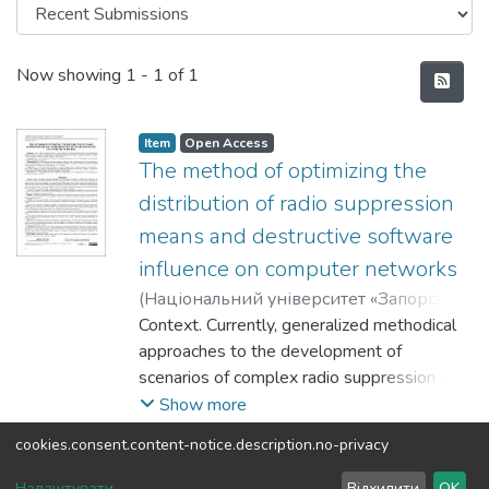
Recent Submissions
Now showing
1 - 1 of 1
Item
Open Access
The method of optimizing the
distribution of radio suppression
means and destructive software
influence on computer networks
(
Національний університет «Запорізька
політехніка»
Context. Currently, generalized methodical
,
2023
)
Sholokhov, S. M.
;
Pavlenko, P. M.
approaches to the development of
;
Nikolaienko, B. A.
;
Samborsky, I. I.
scenarios of complex radio suppression and
;
Samborsky, E. I.
electromagnetic influence of typical special
Show more
telecommunication systems have been
cookies.consent.content-notice.description.no-privacy
developed. However, during the
DSpace software
copyright © 2002-2026
LYRASIS
development of possible cases for the
Налаштувати
Відхилити
OK