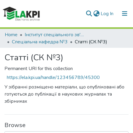
(current)
Log In
Communities & Collections
Home
Інститут спеціального зв'язку та захисту інформації (ІСЗЗІ)
Спеціальна кафедра №3
Статті (СК №3)
All of DSpace
Статті (СК №3)
Statistics
Permanent URI for this collection
https://ela.kpi.ua/handle/123456789/45300
У зібранні розміщено матеріали, що опубліковані або
готуються до публікації в наукових журналах та
збірниках
Browse