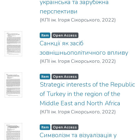
українська та зарубіжна
перспективи
(
КПІ ім. Ігоря Сікорського
,
2022
)
Хмельников, А. О.
Item
Open Access
Санкції як засіб
зовнішньополітичного впливу
(
КПІ ім. Ігоря Сікорського
,
2022
)
Соколовська, О. М.
Item
Open Access
Strategic interests of the Republic
of Turkey in the region of the
Middle East and North Africa
(
КПІ ім. Ігоря Сікорського
,
2022
)
Petriaiev, O. S.
Item
Open Access
Символізм та візуалізація у