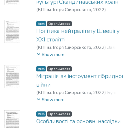
культурі Скандинавських країн
(
КПІ ім. Ігоря Сікорського
,
2022
)
Кирпичник, Р. І.
Item
Open Access
Політика нейтралітету Швеції у
XXI столітті
(
КПІ ім. Ігоря Сікорського
,
2022
)
Завада,
Я. І.
;
Пальок, Я. Е.
Show more
Item
Open Access
Міграція як інструмент гібридної
війни
(
КПІ ім. Ігоря Сікорського
,
2022
)
Бучин,
М. А.
;
Мархайчук, Н. О.
Show more
Item
Open Access
Особливості та основні наслідки