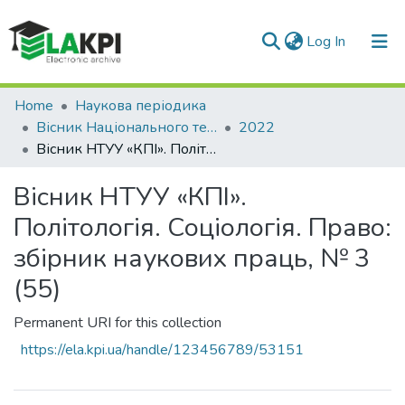
(current)
Log In
Communities & Collections
Home
Наукова періодика
Вісник Національного технічного університету України «Київський політехнічний інститут». Політологія. Соціологія. Право
2022
All of DSpace
Вісник НТУУ «КПІ». Політологія. Соціологія. Право: збірник наукових праць, № 3 (55)
Statistics
Вісник НТУУ «КПІ».
Політологія. Соціологія. Право:
збірник наукових праць, № 3
(55)
Permanent URI for this collection
https://ela.kpi.ua/handle/123456789/53151