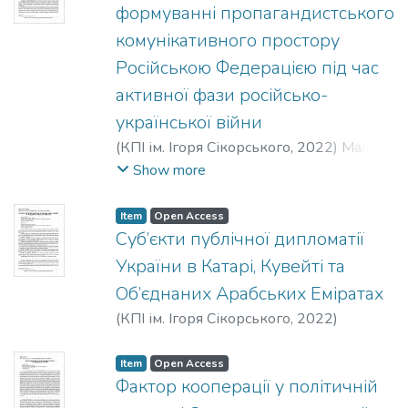
формуванні пропагандистського
комунікативного простору
Російською Федерацією під час
активної фази російсько-
української війни
(
КПІ ім. Ігоря Сікорського
,
2022
)
Малик,
І. Р.
Show more
Item
Open Access
Суб’єкти публічної дипломатії
України в Катарі, Кувейті та
Об’єднаних Арабських Еміратах
(
КПІ ім. Ігоря Сікорського
,
2022
)
Климончук, В. Й.
;
Марчук, В. В.
Item
Open Access
Фактор кооперації у політичній