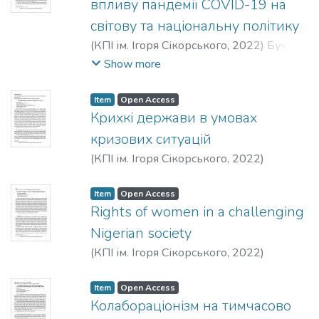
впливу пандемії COVID-19 на
світову та національну політику
(
КПІ ім. Ігоря Сікорського
,
2022
)
Бучин,
М. А.
;
Ковальчук, А. Є.
Show more
Item
Open Access
Крихкі держави в умовах
кризових ситуацій
(
КПІ ім. Ігоря Сікорського
,
2022
)
Багінський, А. В.
Item
Open Access
Rights of women in a challenging
Nigerian society
(
КПІ ім. Ігоря Сікорського
,
2022
)
Omorogiuwa, Tracy B. E.
Item
Open Access
Колабораціонізм на тимчасово