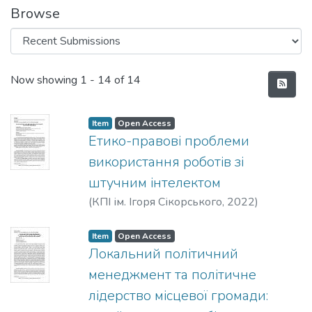
Browse
Recent Submissions
Now showing
1 - 14 of 14
Item
Open Access
Етико-правові проблеми
використання роботів зі
штучним інтелектом
(
КПІ ім. Ігоря Сікорського
,
2022
)
Головко, О. М.
;
Боднар, Є.
Item
Open Access
Локальний політичний
менеджмент та політичне
лідерство місцевої громади: