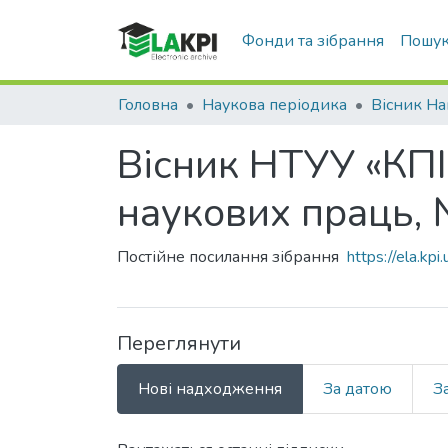
Фонди та зібрання
Пошук
Головна
Наукова періодика
Вісник НТУУ «КПІ»
наукових праць, 
Постійне посилання зібрання
https://ela.k
Переглянути
Нові надходження
За датою
З