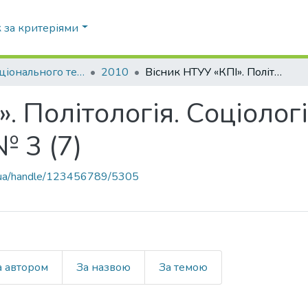
 за критеріями
Вісник Національного технічного університету України «Київський політехнічний інститут». Політологія. Соціологія. Право
2010
Вісник НТУУ «КПІ». Політологія. Соціологія. Право: збірник наукових праць, № 3 (7)
. Політологія. Соціологі
№ 3 (7)
pi.ua/handle/123456789/5305
а автором
За назвою
За темою