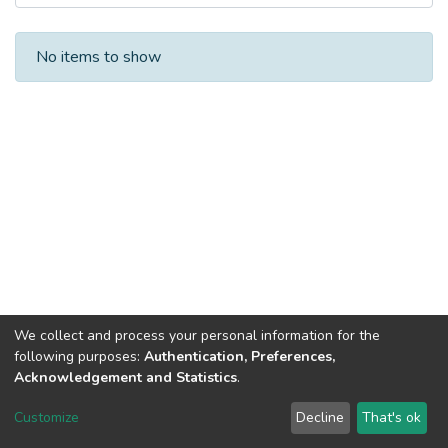
Recent Submissions
No items to show
We collect and process your personal information for the
following purposes:
Authentication, Preferences,
Acknowledgement and Statistics
.
DSpace software
copyright © 2002-2026
LYRASIS
Customize
Decline
That's ok
Cookie settings
Send Feedback