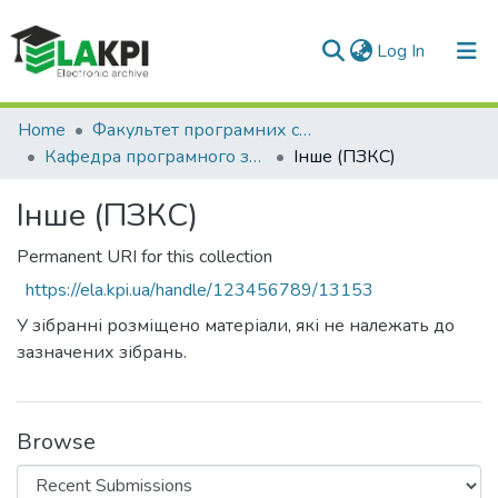
(current)
Log In
Communities & Collections
Home
Факультет програмних систем та прикладної математики (ФПСПМ)
Кафедра програмного забезпечення комп’ютерних систем (ПЗКС)
Інше (ПЗКС)
All of DSpace
Інше (ПЗКС)
Statistics
Permanent URI for this collection
https://ela.kpi.ua/handle/123456789/13153
У зібранні розміщено матеріали, які не належать до
зазначених зібрань.
Browse