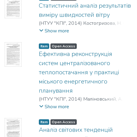
Самков, А. В.
;
Соколова, Н. П.
;
Мигович,
Статистичний аналіз результатів
Н. В.
;
Рыжиков, Н. В.
виміру швидкостей вітру
(
НТУУ "КПІ"
,
2014
)
Костогризова, Н. О.
;
Дубровська, В. В.
;
Шкляр, В. І.
;
Show more
Kostohrizova, N. O.
;
Dubrovska, V. V.
;
Shklyar, V. I.
;
Костогризова, Н. А.
;
Item
Open Access
Дубровская, В. В.
;
Шкляр, В. И.
Ефективна реконструкція
систем централізованого
теплопостачання у практиці
міського енергетичного
планування
(
НТУУ "КПІ"
,
2014
)
Маліновський, А. А.
;
Турковський, В. Г.
;
Музичак, А. 3.
;
Show more
Malinowski, A. A.
;
Turkowski, V. G.
;
Muzychak, A. Z.
;
Малиновский, А. А.
;
Item
Open Access
Турковский, В. Г.
;
Музычак, А. З.
Аналіз світових тенденцій