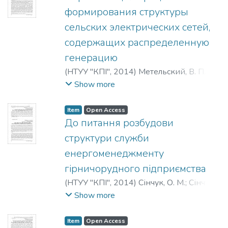
формирования структуры
сельских электрических сетей,
содержащих распределенную
генерацию
(
НТУУ "КПІ"
,
2014
)
Метельский, В. П.
;
Заболотный, А. П.
;
Дьяченко, В. В.
;
Даус,
Show more
Ю. В.
;
Метельский, В. П.
;
Заболотний, А.
П.
;
Дьяченко, В. В.
;
Даус, Ю. В.
;
Metelskii,
Item
Open Access
V.
;
Zabolotnyi, A.
;
Dyachenko, V.
;
Daus, Y.
До питання розбудови
структури служби
енергоменеджменту
гірничорудного підприємства
(
НТУУ "КПІ"
,
2014
)
Сінчук, О. М.
;
Сінчук,
І. О.
;
Ялова, О. М.
;
Бауліна, М. А.
;
Sinchuk,
Show more
O. M.
;
Sinchuk, I. О.
;
Yalova, A. M.
;
Baulina, M.
A.
;
Синчук, О. Н.
;
Синчук, И. О.
;
Яловая, О.
Item
Open Access