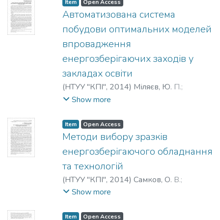
Item
Open Access
Автоматизована система
побудови оптимальних моделей
впровадження
енергозберігаючих заходів у
закладах освіти
(
НТУУ "КПІ"
,
2014
)
Міляєв, Ю. П.
;
Тачиніна, О. М.
;
Захарченко, Ю. А.
;
Show more
Соколова, Н. П.
;
Milyaev, Y.
;
Tachinina, О.
;
Zaharcenko, Y.
;
Sokolova, N.
;
Миляев, Ю. П.
;
Item
Open Access
Тачинина, Е. Н.
;
Захарченко, Ю. А.
;
Методи вибору зразків
Соколова, Н. П.
енергозберігаючого обладнання
та технологій
(
НТУУ "КПІ"
,
2014
)
Самков, О. В.
;
Соколова, Н. П.
;
Мигович, Н. В.
;
Show more
Рижиков, Н. В.
;
Samkov, A. V.
;
Sokolova, N.
P.
;
Mygovych, N. V.
;
Ryzhykov, N. V.
;
Item
Open Access