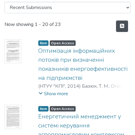
Recent Submissions
Now showing
1 - 20 of 23
Item
Open Access
Оптимізація інформаційних
потоків при визначенні
показників енергоефективності
на підприємстві
(
НТУУ "КПІ"
,
2014
)
Базюк, Т. М.
;
Огієвич,
О. М.
;
Baziuk, T.
;
Ohiievych, O.
;
Базюк, Т. М.
;
Show more
Огиевич, О. М.
Item
Open Access
Енергетичний менеджмент у
системі керування
агропромисловим комплексом