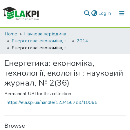
(current)
Log In
Communities & Collections
Home
Наукова періодика
Енергетика: економіка, технології, екологія
2014
All of DSpace
Енергетика: економіка, технології, екологія : науковий журнал, № 2(36)
Statistics
Енергетика: економіка,
технології, екологія : науковий
журнал, № 2(36)
Permanent URI for this collection
https://ela.kpi.ua/handle/123456789/10065
Browse