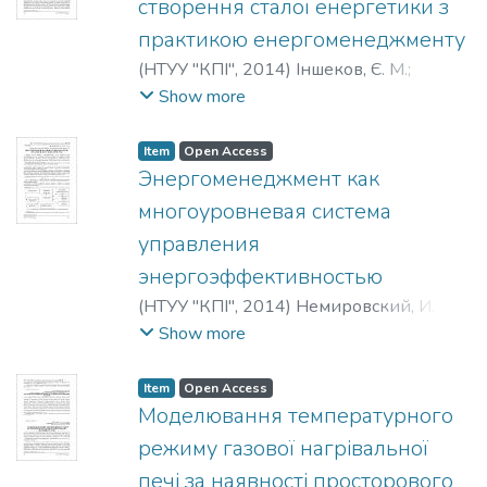
створення сталої енергетики з
практикою енергоменеджменту
(
НТУУ "КПІ"
,
2014
)
Іншеков, Є. М.
;
Плотник, Л. А.
;
Inshekov, E. N.
;
Plotnyck, L.
Show more
A.
;
Иншеков, Е. Н.
;
Плотник, Л. А.
Item
Open Access
Энергоменеджмент как
многоуровневая система
управления
энергоэффективностью
(
НТУУ "КПІ"
,
2014
)
Немировский, И. А.
;
Немировський, І. А.
;
Nemirovsky, I. A.
Show more
Item
Open Access
Моделювання температурного
режиму газової нагрівальної
печі за наявності просторового