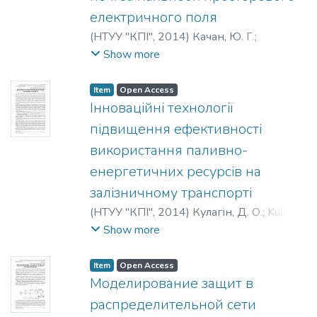
електричного поля
(
НТУУ "КПІ"
,
2014
)
Качан, Ю. Г.
;
Коваленко, В. Л.
;
Візер, А. А.
;
Kachan, U.
;
Show more
Kovalenko, V.
;
Vizer, A.
;
Качан, Ю. Г.
;
Коваленко, В. Л.
;
Визер, А. А.
Item
Open Access
Інноваційні технології
підвищення ефективності
використання паливно-
енергетичних ресурсів на
залізничному транспорті
(
НТУУ "КПІ"
,
2014
)
Кулагін, Д. О.
;
Kulagin,
D. O.
;
Кулагин, Д. А.
Show more
Item
Open Access
Моделирование защит в
распределительной сети