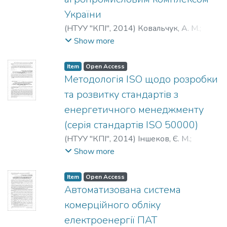
України
(
НТУУ "КПІ"
,
2014
)
Ковальчук, А. М.
;
Панченко, О. О.
;
Kovalchuk, A.
;
Panchenko,
Show more
O.
;
Ковальчук, А. М.
;
Панченко, О. О.
Item
Open Access
Методологія ISO щодо розробки
та розвитку стандартів з
енергетичного менеджменту
(серія стандартів ISO 50000)
(
НТУУ "КПІ"
,
2014
)
Іншеков, Є. М.
;
Жуков, Д. Ю.
;
Inshekov, E.
;
Zhukov, D.
;
Show more
Иншеков, Е. Н.
;
Жуков, Д. Ю.
Item
Open Access
Автоматизована система
комерційного обліку
електроенергії ПАТ