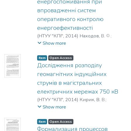
енергоспоживання при
впровадженні систем
оперативного контролю
енергоефективності
(
НТУУ "КПІ"
,
2014
)
Находов, В. Ф.
;
Бориченко, О. В.
;
Іванько, Д. О.
;
Єгорова,
Show more
І. О.
;
Nakhodov, V. F.
;
Borichenko, O. V.
;
Ivanko, D. O.
;
Egorova, I. A.
;
Находов, В. Ф.
;
Item
Open Access
Бориченко, Е. В.
;
Иванько, Д. О.
;
Дослідження розподілу
Егорова, И. А.
геомагнітних індукційних
струмів в магістральних
електричних мережах 750 кВ
(
НТУУ "КПІ"
,
2014
)
Кирик, В. В.
;
Нагорний, Р. В.
;
Kyryk, V. V.
;
Nahornyi, R.
Show more
V.
;
Кирик, В. В.
;
Нагорный, Р. В.
Item
Open Access
Формализация процессов