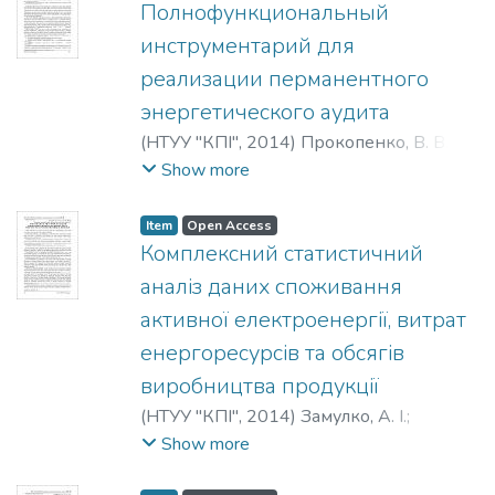
Н.
;
Баулина, М. А.
Полнофункциональный
инструментарий для
реализации перманентного
энергетического аудита
(
НТУУ "КПІ"
,
2014
)
Прокопенко, В. В.
;
Коцарь, О. В.
;
Расько, Ю. А.
;
Павлова, Ю.
Show more
С.
;
Прокопенко, В. В.
;
Коцар, О. В.
;
Расько, Ю. А.
;
Павлова, Ю. С.
;
Item
Open Access
Prokopenko, V.
;
Kotsar, O.
;
Rasko, Y.
;
Комплексний статистичний
Pavlova, Y.
аналіз даних споживання
активної електроенергії, витрат
енергоресурсів та обсягів
виробництва продукції
(
НТУУ "КПІ"
,
2014
)
Замулко, А. І.
;
Бедерак, Я. С.
;
Zamulko, A. I.
;
Bederak, Ya.
Show more
S.
;
Замулко, А. И.
;
Бедерак, Я. С.