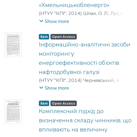
«Хмельницькобленерго»
(
НТУУ "КПІ"
,
2014
)
Шпак, О. Л.
;
Луців, П.
Д.
;
Калінчик, В. П.
;
Шиянов, О. О.
;
Shpak,
Show more
A. L.
;
Lutsiv, P. D.
;
Kalinchik, V. P.
;
Shijanov, A.
A.
;
Шпак, А. Л.
;
Луцив, П. Д.
;
Калинчик, В.
Item
Open Access
П.
;
Шиянов, А. А.
Інформаційно-аналітичні засоби
моніторингу
енергоефективності об’єктів
нафтодобувної галузі
(
НТУУ "КПІ"
,
2014
)
Чернявський, А. В.
;
Якобюк, Д. В.
;
Cherniavskyi, A.
;
Yakobiuk,
Show more
D.
;
Чернявский, А. В.
;
Якобюк, Д. В.
Item
Open Access
Комплексний підхід до
визначення складу чинників, що
впливають на величину