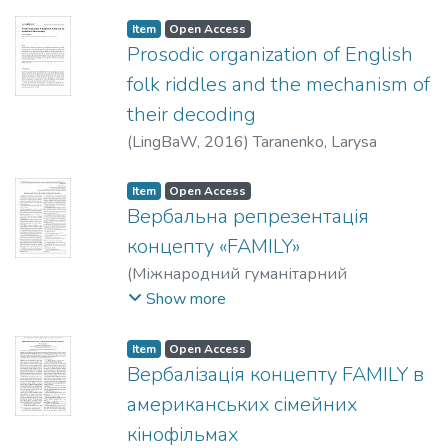
Володимирівна
Item
Open Access
Prosodic organization of English
folk riddles and the mechanism of
their decoding
(
LingBaW
,
2016
)
Taranenko, Larysa
Item
Open Access
Вербальна репрезентація
концепту «FAMILY»
(
Міжнародний гуманітарний
університет
,
2017
)
Скобнікова, Оксана
Show more
Володимирівна
Item
Open Access
Вербалізація концепту FAMILY в
американських сімейних
кінофільмах