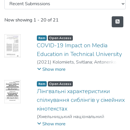
Recent Submissions
Now showing
1 - 20 of 21
Item
Open Access
COVID-19 Impact on Media
Education in Technical University
(
2021
)
Kolomiiets, Svitlana
;
Antonenko,
Inna
;
Guryeyeva, Lyudmyla
;
Fedorenko,
Show more
Svitlana
;
Tsepkalo, Oleksiy
Item
Open Access
Лінгвальні характеристики
спілкування сиблінгів у сімейних
кінотекстах
(
Хмельницький національний
університет
,
2021
)
Скобнікова, Оксана
Show more