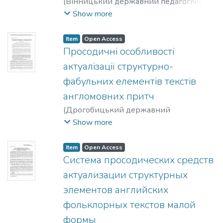
(
Вінницький державний педагогічний
університет імені Михайла
Show more
Коцюбинського; ТОВ «фірма «Планер»
,
2016
)
Скобнікова, Оксана
Item
Open Access
Володимирівна
Просодичні особливості
актуалізації структурно-
фабульних елементів текстів
англомовних притч
(
Дрогобицький державний
педагогічний університет імені Івана
Show more
Франка
,
2015
)
Тараненко, Лариса
Іванівна
Item
Open Access
Система просодических средств
актуализации структурных
элементов английских
фольклорных текстов малой
формы