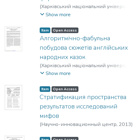
(
Харківський національний університет
імені В.Н. Каразіна
,
2015
)
Тараненко,
Show more
Лариса Іванівна
Item
Open Access
Алгоритмічно-фабульна
побудова сюжетів англійських
народних казок
(
Харківський національний університет
імені В. Н. Каразіна
,
2013
)
Тараненко,
Show more
Лариса Іванівна
Item
Open Access
Стратификация пространства
результатов исследований
мифов
(
Научно-инновационный центр
,
2013
)
Тараненко, Лариса Іванівна
Item
Open Access