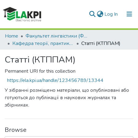
(current)
Log In
Communities & Collections
Home
Факультет лінгвістики (ФЛ)
Кафедра теорії, практики та перекладу англійської мови (КТППАМ)
Статті (КТППАМ)
All of DSpace
Статті (КТППАМ)
Statistics
Permanent URI for this collection
https://ela.kpi.ua/handle/123456789/13344
У зібранні розміщено матеріали, що опубліковані або
готуються до публікації в наукових журналах та
збірниках.
Browse