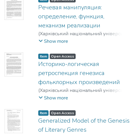
Речевая манипуляция:
определение, функция,
механизм реализации
(
Харківський національний університет
імені В. Н. Каразіна
,
2012
)
Тараненко,
Show more
Лариса Іванівна
;
Калита, Алла Андріївна
Item
Open Access
Историко-логическая
ретроспекция генезиса
фольклорных произведений
(
Харківський національний університет
імені В. Н. Каразіна
,
2013
)
Тараненко,
Show more
Лариса Іванівна
;
Калита, Алла Андріївна
Item
Open Access
Generalized Model of the Genesis
of Literary Genres