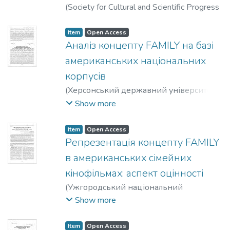
(
Society for Cultural and Scientific Progress
in Central and Eastern Europe
,
2018-09
)
Скобнікова, Оксана Володимирівна
Item
Open Access
Аналіз концепту FAMILY на базі
американських національних
корпусів
(
Херсонський державний університет
,
2018
)
Скобнікова, Оксана
Show more
Володимирівна
Item
Open Access
Репрезентація концепту FAMILY
в американських сімейних
кінофільмах: аспект оцінності
(
Ужгородський національний
університет
,
2018
)
Скобнікова, Оксана
Show more
Володимирівна
Item
Open Access