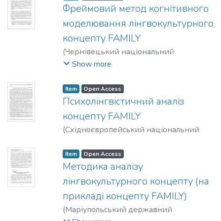
Фреймовий метод когнітивного
моделювання лінгвокультурного
концепту FAMILY
(
Чернівецький національний
університет імені Юрія Федьковича
,
Show more
2019
)
Скобнікова, Оксана
Володимирівна
Item
Open Access
Психолінгвістичний аналіз
концепту FAMILY
(
Східноєвропейський національний
університет імені Лесі Українки
,
2017
)
Скобнікова, Оксана Володимирівна
Item
Open Access
Методика аналізу
лінгвокультурного концепту (на
прикладі концепту FAMILY)
(
Маріупольський державний