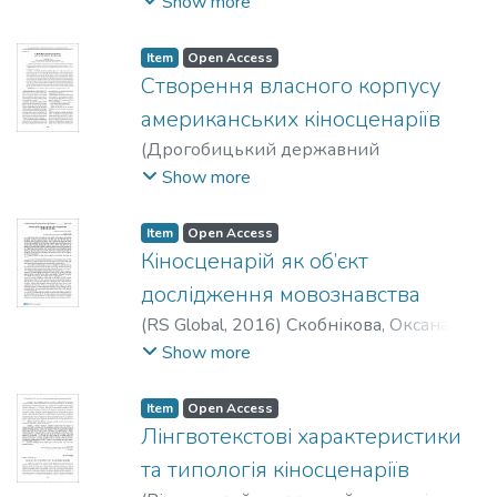
університет
,
2018
)
Скобнікова, Оксана
Show more
Володимирівна
Item
Open Access
Створення власного корпусу
американських кіносценаріїв
(
Дрогобицький державний
педагогічний університет імені Івана
Show more
Франка
,
2018
)
Скобнікова, Оксана
Володимирівна
Item
Open Access
Кіносценарій як об’єкт
дослідження мовознавства
(
RS Global
,
2016
)
Скобнікова, Оксана
Володимирівна
Show more
Item
Open Access
Лінгвотекстові характеристики
та типологія кіносценаріїв