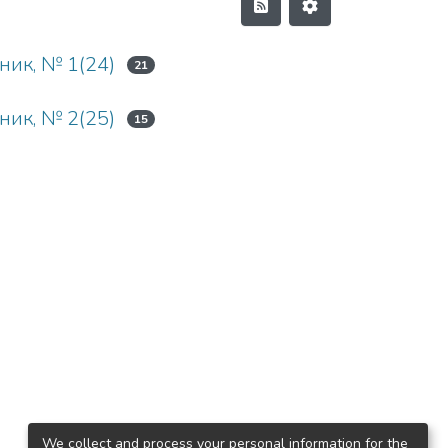
ник, № 1(24)
21
ник, № 2(25)
15
We collect and process your personal information for the