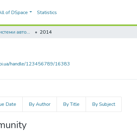
All of DSpace
Statistics
Адаптивні системи автоматичного управління
2014
.kpi.ua/handle/123456789/16383
ue Date
By Author
By Title
By Subject
mmunity