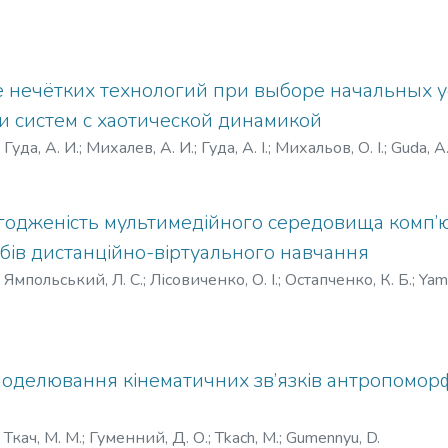
 нечётких технологий при выборе начальных у
 систем с хаотической динамикой
)
Гуда, А. И.
;
Михалев, А. И.
;
Гуда, А. І.
;
Михальов, О. І.
;
Guda, A. 
годженість мультимедійного середовища комп’
бів дистанційно-віртуального навчання
)
Ямпольський, Л. С.
;
Лісовиченко, О. І.
;
Остапченко, К. Б.
;
Yamp
оделювання кінематичних зв’язків антропомор
)
Ткач, М. М.
;
Гуменний, Д. О.
;
Tkach, M.
;
Gumennyu, D.