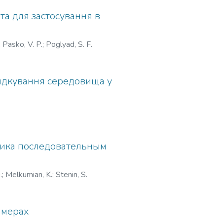
а для застосування в
;
Pasko, V. P.
;
Poglyad, S. F.
рядкування середовища у
тика последовательным
.
;
Melkumian, K.
;
Stenin, S.
амерах