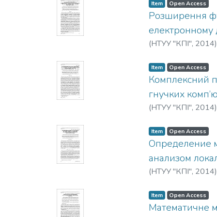
Item
Open Access
Розширення фу
електронному 
(
НТУУ "КПІ"
,
2014
Item
Open Access
Комплексний пі
гнучких комп’
(
НТУУ "КПІ"
,
2014
Item
Open Access
Определение м
анализом лока
(
НТУУ "КПІ"
,
2014
Item
Open Access
Математичне м