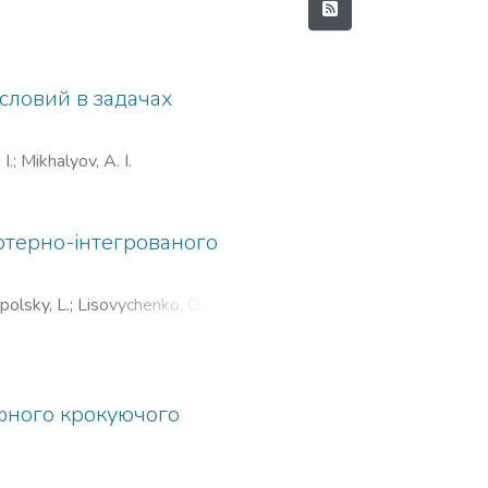
словий в задачах
I.
;
Mikhalyov, A. I.
ютерно-інтегрованого
olsky, L.
;
Lisovychenko, O.
;
фного крокуючого