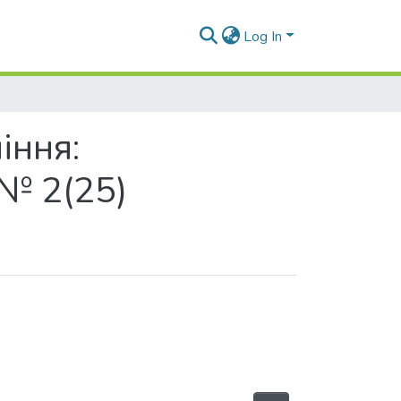
Log In
іння:
 № 2(25)