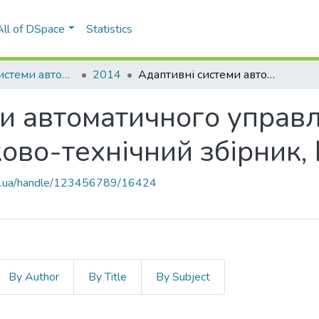
All of DSpace
Statistics
Адаптивні системи автоматичного управління
2014
Адаптивні системи автоматичного управління: міжвідомчий науково-технічний збірник, № 2(25)
и автоматичного управл
ово-технічний збірник,
kpi.ua/handle/123456789/16424
By Author
By Title
By Subject