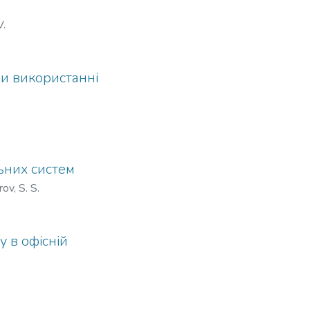
V.
и використанні
ьних систем
ov, S. S.
 в офісній