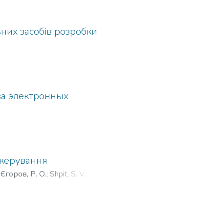
ьних засобів розробки
ва электронных
 керування
;
Єгоров, Р. О.
;
Shpit, S. V.
;