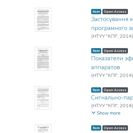
Item
Open Access
Застосування м
програмного з
(
НТУУ "КПІ"
,
2014
Item
Open Access
Показатели эф
аппаратов
(
НТУУ "КПІ"
,
2014
Item
Open Access
Сигнально-пар
(
НТУУ "КПІ"
,
2014
Myrninko, N. V.
;
Moys
Show more
Item
Open Access