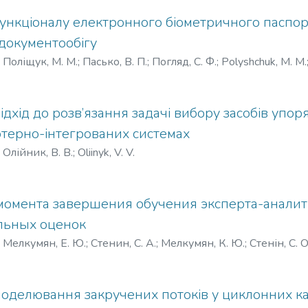
нкціоналу електронного біометричного паспорт
документообігу
)
Поліщук, М. М.
;
Пасько, В. П.
;
Погляд, С. Ф.
;
Polyshchuk, M. M.
дхід до розв’язання задачі вибору засобів упо
ютерно-інтегрованих системах
)
Олійник, В. В.
;
Oliinyk, V. V.
омента завершения обучения эксперта-анали
льных оценок
)
Мелкумян, Е. Ю.
;
Стенин, С. А.
;
Мелкумян, К. Ю.
;
Стенін, С. О
оделювання закручених потоків у циклонних к