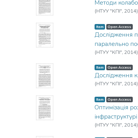
Методи колабо
(
НТУУ "КПІ"
,
2014
Item
Open Access
Дослідження п
паралельно по
(
НТУУ "КПІ"
,
2014
Item
Open Access
Дослідження к
(
НТУУ "КПІ"
,
2014
Item
Open Access
Оптимізація р
інфраструктурі
(
НТУУ "КПІ"
,
2014