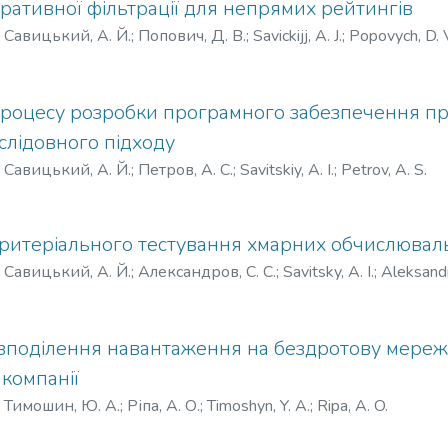
ративної фільтрації для непрямих рейтингів
)
Савицький, А. Й.
;
Попович, Д. В.
;
Savickijj, A. J.
;
Popovych, D. 
роцесу розробки програмного забезпечення пр
слідовного підходу
)
Савицький, А. Й.
;
Петров, А. С.
;
Savitskiy, A. I.
;
Petrov, A. S.
ритеріального тестування хмарних обчислювал
)
Савицький, А. Й.
;
Александров, С. С.
;
Savitsky, A. I.
;
Aleksandr
озподілення навантаження на бездротову мережу
 компанії
)
Тимошин, Ю. А.
;
Ріпа, А. О.
;
Timoshyn, Y. A.
;
Ripa, A. O.