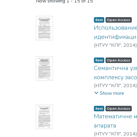
Recent Submissions
Now showing
1 - 15 of 15
Item
Open Access
Использование
идентификации
(
НТУУ "КПІ"
,
2014
Item
Open Access
Семантична уз
комплексу засо
(
НТУУ "КПІ"
,
2014
Ostapchenko, K.
Show more
Item
Open Access
Математичне м
апарата
(
НТУУ "КПІ"
,
2014