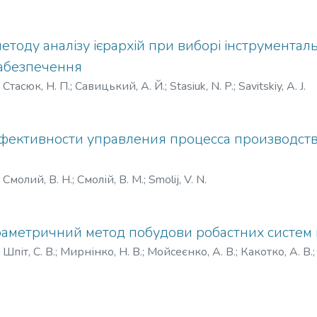
етоду аналізу ієрархій при виборі інструментал
абезпечення
)
Стасюк, Н. П.
;
Савицький, А. Й.
;
Stasiuk, N. P.
;
Savitskiy, A. J.
фективности управления процесса производст
)
Смолий, В. Н.
;
Смолій, В. М.
;
Smolij, V. N.
аметричний метод побудови робастних систем
)
Шпіт, С. В.
;
Мирнінко, Н. В.
;
Мойсеєнко, А. В.
;
Какотко, А. В.
eenko, A. V.
;
Kakotko, A. V.
;
Yegorov, R. V.