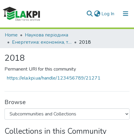
(current)
Log In
Communities & Collections
Home
Наукова періодика
Енергетика: економіка, технології, екологія
2018
All of DSpace
2018
Statistics
Permanent URI for this community
https://ela.kpi.ua/handle/123456789/21271
Browse
Collections in this Community