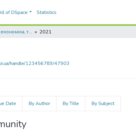
All of DSpace
Statistics
Енергетика: економіка, технології, екологія
2021
.kpi.ua/handle/123456789/47903
ue Date
By Author
By Title
By Subject
mmunity