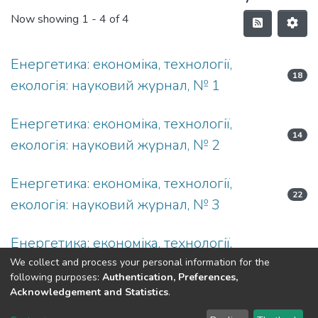
Now showing
1 - 4 of 4
Енергетика: економіка, технології,
18
екологія: науковий журнал, № 1
Енергетика: економіка, технології,
14
екологія: науковий журнал, № 2
Енергетика: економіка, технології,
22
екологія: науковий журнал, № 3
Енергетика: економіка, технології,
21
екологія: науковий журнал, № 4
We collect and process your personal information for the
following purposes:
Authentication, Preferences,
Acknowledgement and Statistics
.
DSpace software
copyright © 2002-2026
LYRASIS