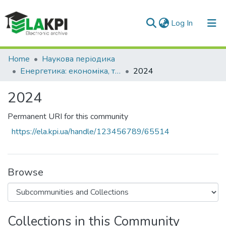
(current)
Log In
Communities & Collections
Home
Наукова періодика
Енергетика: економіка, технології, екологія
2024
All of DSpace
2024
Statistics
Permanent URI for this community
https://ela.kpi.ua/handle/123456789/65514
Browse
Collections in this Community