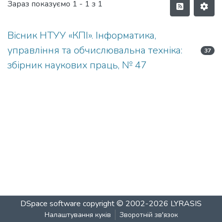
Зараз показуємо
1 - 1 з 1
Вісник НТУУ «КПІ». Інформатика,
управління та обчислювальна техніка:
37
збірник наукових праць, № 47
DSpace software
copyright © 2002-2026
LYRASIS
Налаштування куків
Зворотній зв'язок