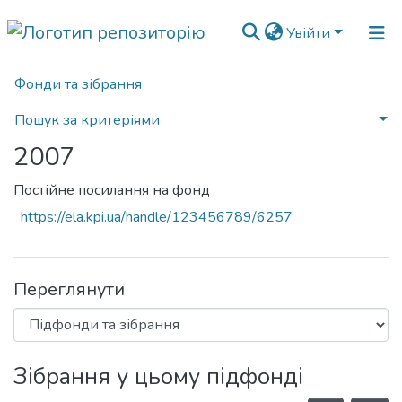
Увійти
Фонди та зібрання
Головна
Наукова періодика
Вісник НТУУ «КПІ». Інформатика, управління та обчислювальна техніка
2007
Пошук за критеріями
2007
Статистика
Постійне посилання на фонд
https://ela.kpi.ua/handle/123456789/6257
Переглянути
Зібрання у цьому підфонді