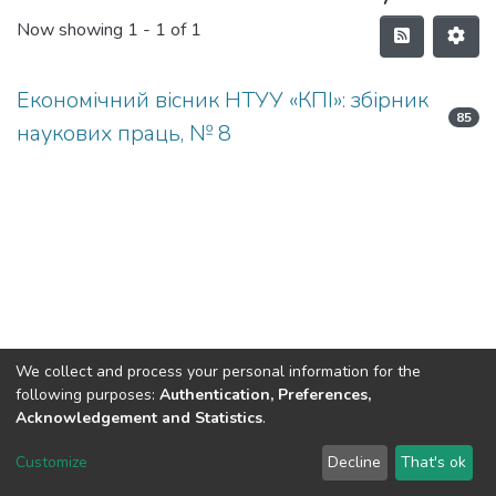
Now showing
1 - 1 of 1
Економічний вісник НТУУ «КПІ»: збірник
85
наукових праць, № 8
We collect and process your personal information for the
following purposes:
Authentication, Preferences,
Acknowledgement and Statistics
.
DSpace software
copyright © 2002-2026
LYRASIS
Customize
Decline
That's ok
Cookie settings
Send Feedback