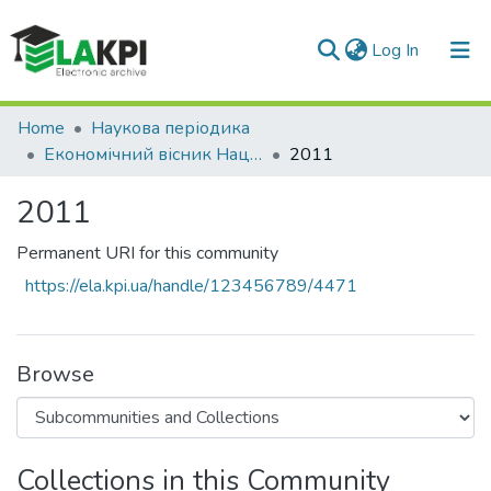
(current)
Log In
Communities & Collections
Home
Наукова періодика
Економічний вісник Національного технічного університету України «Київський політехнічний інститут»
2011
All of DSpace
2011
Statistics
Permanent URI for this community
https://ela.kpi.ua/handle/123456789/4471
Browse
Collections in this Community