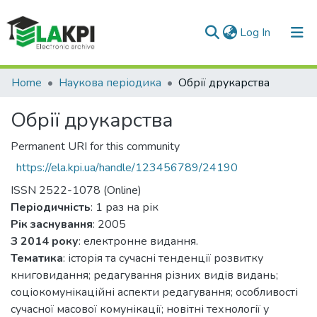
(current)
Log In
Communities & Collections
Home
Наукова періодика
Обрії друкарства
All of DSpace
Обрії друкарства
Statistics
Permanent URI for this community
https://ela.kpi.ua/handle/123456789/24190
ISSN 2522-1078 (Online)
Періодичність
: 1 раз на рік
Рік заснування
: 2005
З 2014 року
: електронне видання.
Тематика
: історія та сучасні тенденції розвитку
книговидання; редагування різних видів видань;
соціокомунікаційні аспекти редагування; особливості
сучасної масової комунікації; новітні технології у