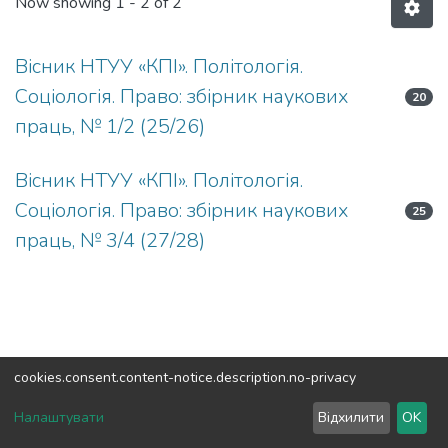
Now showing
1 - 2 of 2
Вісник НТУУ «КПІ». Політологія.
Соціологія. Право: збірник наукових
20
праць, № 1/2 (25/26)
Вісник НТУУ «КПІ». Політологія.
Соціологія. Право: збірник наукових
25
праць, № 3/4 (27/28)
cookies.consent.content-notice.description.no-privacy
DSpace software
copyright © 2002-2026
LYRASIS
Налаштувати
Відхилити
OK
Cookie settings
Send Feedback