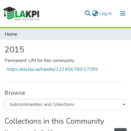
(current)
Log In
Communities & Collections
Home
All of DSpace
2015
Statistics
Permanent URI for this community
https://ela.kpi.ua/handle/123456789/17099
Browse
Collections in this Community