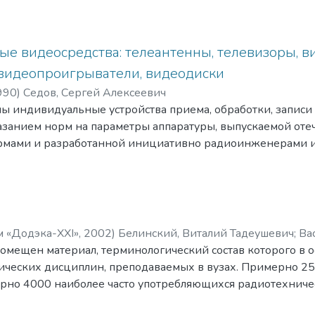
е видеосредства: телеантенны, телевизоры, 
видеопроигрыватели, видеодиски
990
)
Седов, Сергей Алексеевич
ы индивидуальные устройства приема, обработки, записи
азанием норм на параметры аппаратуры, выпускаемой от
мами и разработанной инициативно радиоинженерами и
изические процессы блоков унифицированных стационар
чно четвертого, а также переносных. Рассмотрены структ
ов видеомагнитофонов трех важнейших форматов индив
писи. Кратко описан отечественный видеомагнитофон «Э
спективная аудиовизуальная аппаратура: лазерные проигр
м «Додэка-XXI»
,
2002
)
Белинский, Виталий Тадеушевич
;
Вас
аппарат с дисковой памятью, устройства запоминания и в
омещен материал, терминологический состав которого в о
смери, Владимир Семенович
;
Гондюл, Валерий Петрович
;
Г
ема спутникового телевидения, программируемые видео
ьевич
ических дисциплин, преподаваемых в вузах. Примерно 25
;
Комарчук, А. Р.
;
Лысенко, О. П.
;
Мазор, Юрий Львови
льных форматов.
ич
рно 4000 наиболее часто употребляющихся радиотехниче
;
Могильный, Сергей Борисович
;
Новоборский, Ю. Л.
;
Пе
а читателей.
р Иванович
 использована двояко, как энциклопедия по радиотехнике
;
Прищепа, Николай Михайлович
;
Рыбин, Алекс