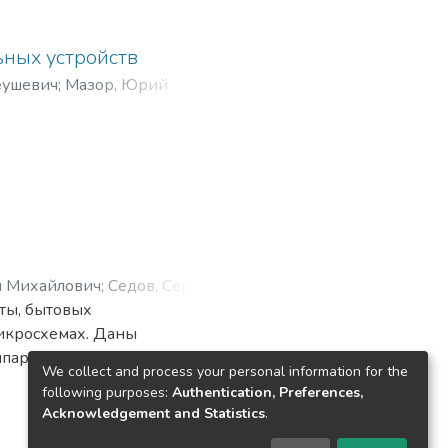
тов смежных специальностей,
ных устройств
еушевич
;
Мазор, Юрий
н Михайлович
;
Седов, Сергей
ты, бытовых
микросхемах. Даны
ппаратуры,
We collect and process your personal information for the
и систем, а также принципы
following purposes:
Authentication, Preferences,
рактические схемы усилителей
Acknowledgement and Statistics
.