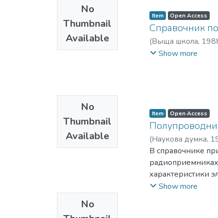
Алексеевич
учебников по осн
;
Таны
No
Для студентов рад
Item
Open Access
Thumbnail
аспирантов, ради
Справочник по
Available
(
Выща школа
,
198
Львович
;
Терещук
Show more
No
Item
Open Access
Thumbnail
Полупроводни
Available
(
Наукова думка
,
1
Александрович
В справочнике пр
радиоприемниках 
характеристики э
полупроводниковы
Show more
построения стере
No
и радиоприемник