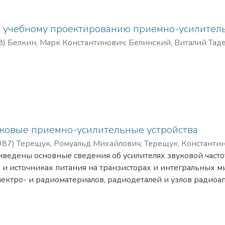
овным радиотехническим дисциплинам.
гин, Юрий Иванович
;
Чех, В. Ю.
иотехнических специальностей вузов, а также для студен
оинженеров, радиолюбителей.
 учебному проектированию приемно-усилитель
8
)
Белкин, Марк Константинович
;
Белинский, Виталий Тад
, Ромуальд Михайлович
ковые приемно-усилительные устройства
987
)
Терещук, Ромуальд Михайлович
;
Терещук, Константи
иведены основные сведения об усилителях звуковой часто
и источниках питания на транзисторах и интегральных 
лектро- и радиоматериалов, радиодеталей и узлов радиоа
х приборов и микросхем, электроакустических устройств 
о- и квадрафонических систем звуковоспроизведения и п
ов.