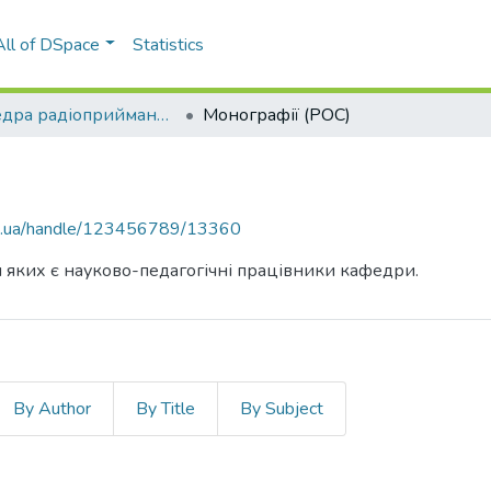
All of DSpace
Statistics
Кафедра радіоприймання та оброблення сигналів (РОС)
Монографії (РОС)
kpi.ua/handle/123456789/13360
и яких є науково-педагогічні працівники кафедри.
By Author
By Title
By Subject