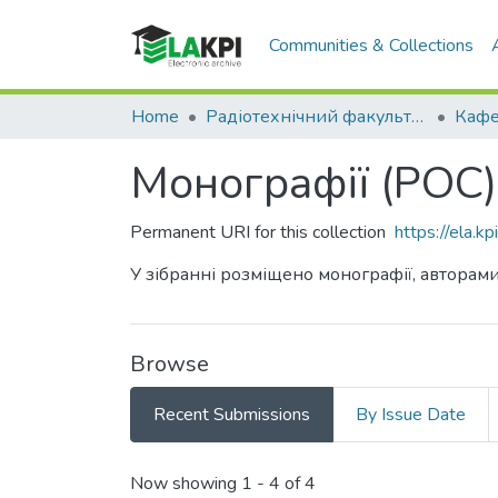
Communities & Collections
Home
Радіотехнічний факультет (РТФ)
Монографії (РОС)
Permanent URI for this collection
https://ela.
У зібранні розміщено монографії, авторам
Browse
Recent Submissions
By Issue Date
Recent Submissions
Now showing
1 - 4 of 4