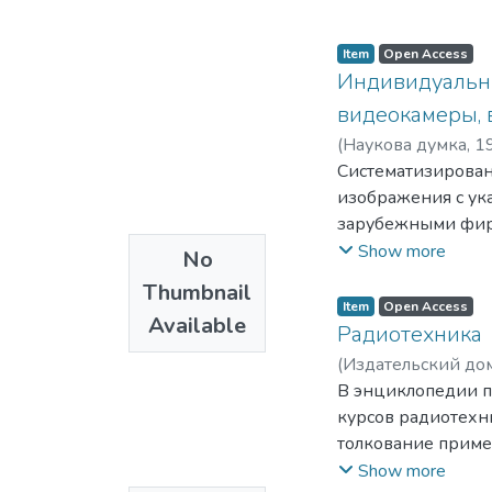
Item
Open Access
Индивидуальны
видеокамеры, 
(
Наукова думка
,
1
Систематизирован
изображения с ук
зарубежными фир
схемотехника и ф
Show more
No
поколения и части
Thumbnail
электронных блок
Item
Open Access
Available
цифровой видеоза
Радиотехника
Представлена пер
(
Издательский до
видеокамеры, фото
Семенович
В энциклопедии п
;
Вунте
устройствами при
Станислав Мефод
курсов радиотехн
полупрофессиона
Евгений Андреев
толкование приме
Для широкого круг
Правда, Владими
Книга может быть
Show more