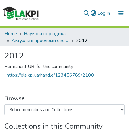
(current)
Log In
Communities & Collections
Home
Наукова періодика
Актуальні проблеми економіки та управління
2012
All of DSpace
2012
Statistics
Permanent URI for this community
https://ela.kpi.ua/handle/123456789/2100
Browse
Collections in this Community