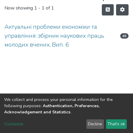
Now showing
1 - 1 of 1
Актуальні проблеми економіки та
управління: збірник наукових праць
45
молодих вчених, Вип. 6
We collect and process your personal information for the
following purposes:
Authentication, Preferences,
Acknowledgement and Statistics
.
DSpace software
copyright © 2002-2026
LYRASIS
Customize
Decline
That's ok
Cookie settings
Send Feedback