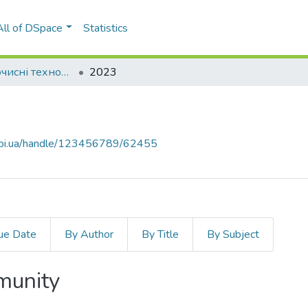
All of DSpace
Statistics
Вода і водоочисні технології. Науково-технічні вісті
2023
.kpi.ua/handle/123456789/62455
ue Date
By Author
By Title
By Subject
mmunity