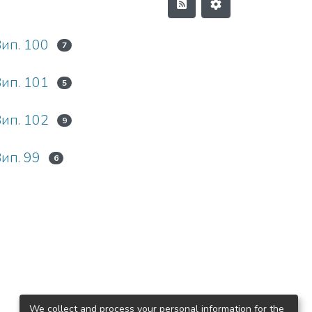
Вип. 100
7
Вип. 101
5
Вип. 102
9
Вип. 99
6
We collect and process your personal information for the