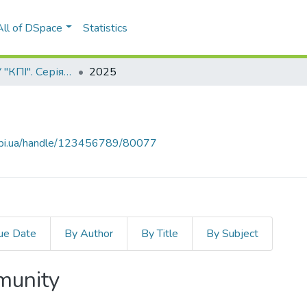
All of DSpace
Statistics
Вісник НТУУ "КПІ". Серія Радіотехніка, Радіоапаратобудування
2025
.kpi.ua/handle/123456789/80077
ue Date
By Author
By Title
By Subject
mmunity