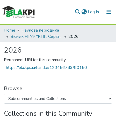
(current)
Log In
Communities & Collections
Home
Наукова періодика
Вісник НТУУ "КПІ". Серія Радіотехніка, Радіоапаратобудування
2026
All of DSpace
2026
Statistics
Permanent URI for this community
https://ela.kpi.ua/handle/123456789/80150
Browse
Collections in this Community