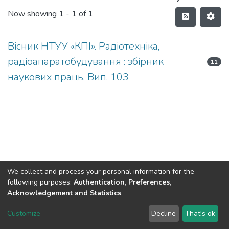
Now showing
1 - 1 of 1
Вісник НТУУ «КПІ». Радіотехніка,
радіоапаратобудування : збірник
11
наукових праць, Вип. 103
We collect and process your personal information for the
following purposes:
Authentication, Preferences,
Acknowledgement and Statistics
.
DSpace software
copyright © 2002-2026
LYRASIS
Customize
Decline
That's ok
Cookie settings
Send Feedback