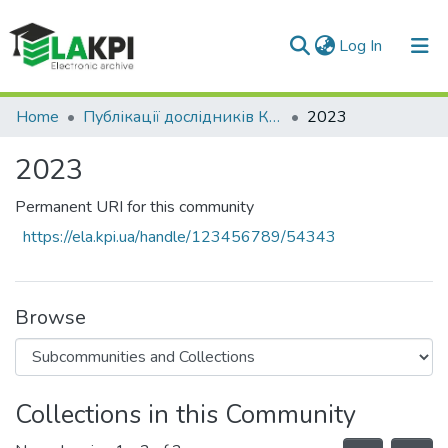
(current)
Log In
Communities & Collections
Home
Публікації дослідників КПІ ім. Ігоря Сікорського у Scopus / Web of Science
2023
All of DSpace
2023
Statistics
Permanent URI for this community
https://ela.kpi.ua/handle/123456789/54343
Browse
Collections in this Community