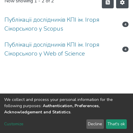
Now showing
1 - 2 of 2
Публікації дослідників КПІ ім. Ігоря
4
Сікорського у Scopus
Публікації дослідників КПІ ім. Ігоря
4
Сікорського у Web of Science
We collect and process your personal information for the
following purposes:
Authentication, Preferences,
Acknowledgement and Statistics
.
DSpace software
copyright © 2002-2026
LYRASIS
Customize
Decline
That's ok
Cookie settings
Send Feedback