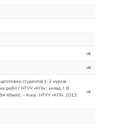
uk
uk
ідготовки студентів 1-2 курсів
біт / НТУУ «КПІ» ; уклад. І. В.
uk
84 Кбайт). – Київ : НТУУ «КПІ», 2013.