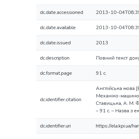
dc.date.accessioned
2013-10-04T08:3
dc.date.available
2013-10-04T08:3
dc.date.issued
2013
dc.description
Повний текст док
dc.format.page
91 с.
Англійська мова [
Механіко-машинобу
dc.identifier.citation
Ставицька, А. М. Ф
– 91 с. – Назва з е
dc.identifier.uri
https://ela.kpi.ua