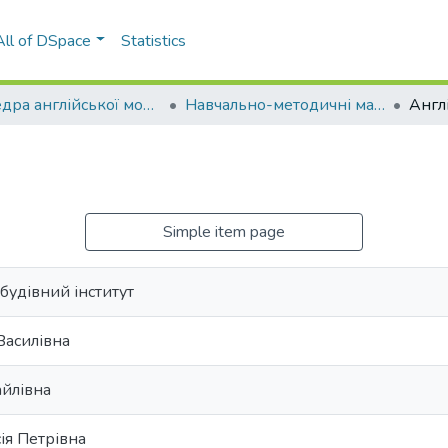
All of DSpace
Statistics
Кафедра англійської мови технічного спрямування №2 (КАМТС2)
Навчально-методичні матеріали (КАМТС2)
Англ
Simple item page
удівний інститут
Василівна
йлівна
ія Петрівна