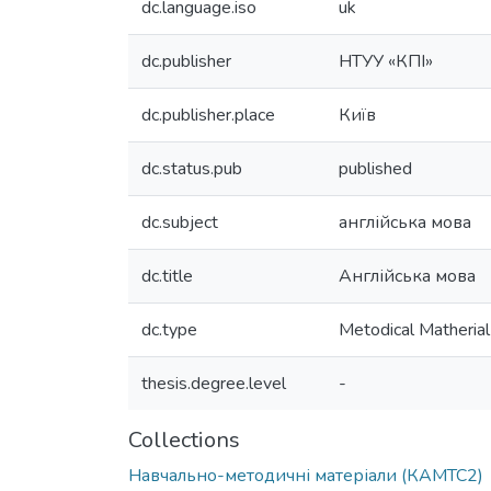
dc.language.iso
uk
dc.publisher
НТУУ «КПІ»
dc.publisher.place
Київ
dc.status.pub
published
dc.subject
англійська мова
dc.title
Англійська мова
dc.type
Metodical Matherial
thesis.degree.level
-
Collections
Навчально-методичні матеріали (КАМТС2)