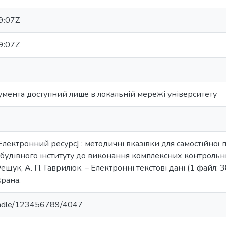
9:07Z
9:07Z
умента доступний лише в локальній мережі університету
Електронний ресурс] : методичні вказівки для самостійної п
дівного інституту до виконання комплексних контрольних ро
ещук, А. П. Гаврилюк. – Електронні текстові дані (1 файл: 3
крана.
/handle/123456789/4047