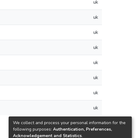
uk
uk
uk
uk
uk
uk
uk
uk
We collect and process your personal information for the
following purposes:
Authentication, Preferences,
Acknowledgement and Statistics
.