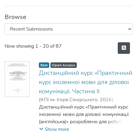
Browse
Recent Submissions
Now showing
1 - 20 of 87
Item
Open Access
Дистанційний курс «Практичний
курс іноземної мови для ділової
комунікації. Частина ІI
(
КПІ ім. Ігоря Сікорського
,
2026
)
Лавриш, Юліана Едуардівна
Дистанційний курс «Практичний курс
;
Галацин,
Катерина Олександрівна
іноземної мови для ділової комунікації
;
Фещук, Алла
Михайлівна
(англійська)» розроблено для роботи на
практичних заняттях здобувачів
Show more
ступеню магістр спеціальності G9