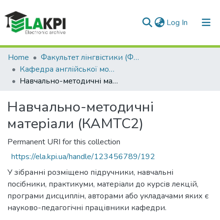
(current)
Log In
Communities & Collections
Home
Факультет лінгвістики (ФЛ)
Кафедра англійської мови технічного спрямування №2 (КАМТС2)
All of DSpace
Навчально-методичні матеріали (КАМТС2)
Statistics
Навчально-методичні
матеріали (КАМТС2)
Permanent URI for this collection
https://ela.kpi.ua/handle/123456789/192
У зібранні розміщено підручники, навчальні
посібники, практикуми, матеріали до курсів лекцій,
програми дисциплін, авторами або укладачами яких є
науково-педагогічні працівники кафедри.