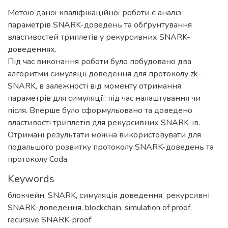
Метою даної кваліфікаційної роботи є аналіз
параметрів SNARK-доведень та обґрунтування
властивостей триплетів у рекурсивних SNARK-
доведеннях.
Під час виконання роботи було побудовано два
алгоритми симуляції доведення для протоколу zk-
SNARK, в залежності від моменту отримання
параметрів для симуляції: під час налаштування чи
після. Вперше було сформульовано та доведено
властивості триплетів для рекурсивних SNARK-ів.
Отримані результати можна використовувати для
подальшого розвитку протоколу SNARK-доведень та
протоколу Coda.
Keywords
блокчейн
,
SNARK
,
симуляція доведення
,
рекурсивні
SNARK-доведення
,
blockchain
,
simulation of proof
,
recursive SNARK-proof