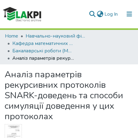
(current)
Log In
Communities & Collections
Home
Навчально-науковий фізико-технічний інститут (НН ФТІ)
Кафедра математичних методів захисту інформації (ММЗІ)
All of DSpace
Бакалаврські роботи (ММЗІ)
Аналіз параметрів рекурсивних протоколів SNARK-доведень та способи симуляції доведення у цих протоколах
Statistics
Аналіз параметрів
рекурсивних протоколів
SNARK-доведень та способи
симуляції доведення у цих
протоколах