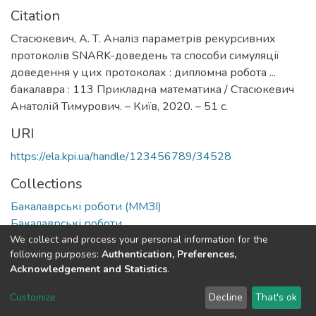
Citation
Стасюкевич, А. Т. Аналіз параметрів рекурсивних
протоколів SNARK-доведень та способи симуляції
доведення у цих протоколах : дипломна робота ...
бакалавра : 113 Прикладна математика / Стасюкевич
Анатолій Тимурович. – Київ, 2020. – 51 с.
URI
https://ela.kpi.ua/handle/123456789/34528
Collections
Бакалаврські роботи (ММЗІ)
Бакалаврські роботи
We collect and process your personal information for the
following purposes:
Authentication, Preferences,
Full item page
Acknowledgement and Statistics
.
DSpace software
copyright © 2002-2026
LYRASIS
Customize
Decline
That's ok
Cookie settings
Send Feedback