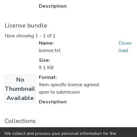
Description:
License bundle
Now showing
1 - 1 of 1
Name:
Down
license.txt
load
Size:
9.1 KB
Format:
No
Item-specific license agreed
Thumbnail
upon to submission
Available
Description:
Collections
Магістерські роботи (ІВТ)
We collect and process your personal information for the