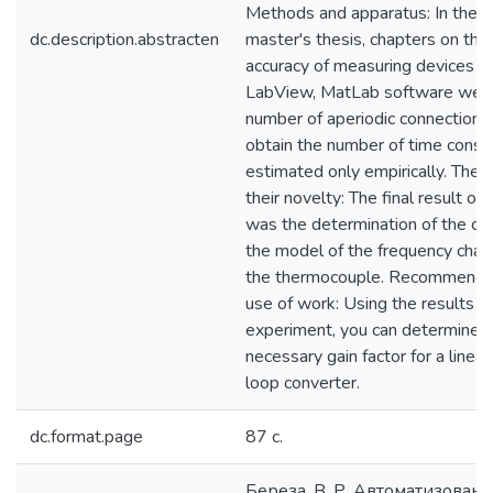
Methods and apparatus: In the c
dc.description.abstracten
master's thesis, chapters on the
accuracy of measuring devices w
LabView, MatLab software were
number of aperiodic connections 
obtain the number of time consta
estimated only empirically. The 
their novelty: The final result of
was the determination of the coe
the model of the frequency charac
the thermocouple. Recommendat
use of work: Using the results o
experiment, you can determine 
necessary gain factor for a linea
loop converter.
dc.format.page
87 с.
Береза, В. Р. Автоматизована