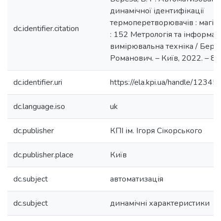
динамічної ідентифікації
термоперетворювачів : магіст
dc.identifier.citation
: 152 Метрологія та інформац
вимірювальна техніка / Бере
Романович. – Київ, 2022. – 87 
dc.identifier.uri
https://ela.kpi.ua/handle/123
dc.language.iso
uk
dc.publisher
КПІ ім. Ігоря Сікорського
dc.publisher.place
Київ
dc.subject
автоматизація
dc.subject
динамічні характеристики