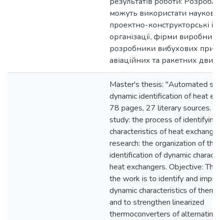
результатів роботи: Розробл
можуть використати науково-
проектно-конструкторські інс
організації, фірми виробник
розробники вибухових прист
авіаційних та ракетних двигу
Master's thesis: "Automated sy
dynamic identification of heat ex
78 pages, 27 literary sources. T
study: the process of identifyin
characteristics of heat exchanger
research: the organization of the
identification of dynamic characte
heat exchangers. Objective: The
the work is to identify and impr
dynamic characteristics of ther
and to strengthen linearized
thermoconverters of alternating 