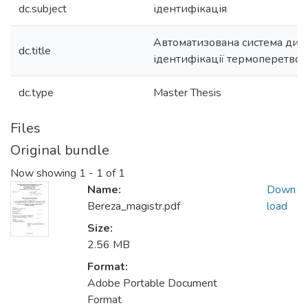
dc.subject
ідентифікація
Автоматизована система дин
dc.title
ідентифікації термоперетво
dc.type
Master Thesis
Files
Original bundle
Now showing
1 - 1 of 1
Name:
Down
Bereza_magistr.pdf
load
Size:
2.56 MB
Format:
Adobe Portable Document
Format