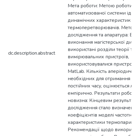
Мета роботи: Метою роботи 
автоматизованої системи іде
динамічних характеристик
термоперетворювачів. Мето
дослідження та апаратура: В 
виконання магістерської дисе
використані розділи теорії то
dc.description.abstract
вимірювальних пристроїв,
використовувалися пристрої 
MatLab. Кількість аперіодичн
необхідних для отримання кі
постійних часу, оцінюється л
емпірично. Результати роботи
новизна: Кінцевим результа
дослідження стало визначен
коефіцієнтів моделі частотної
характеристики термопари..
Рекомендації щодо викорис