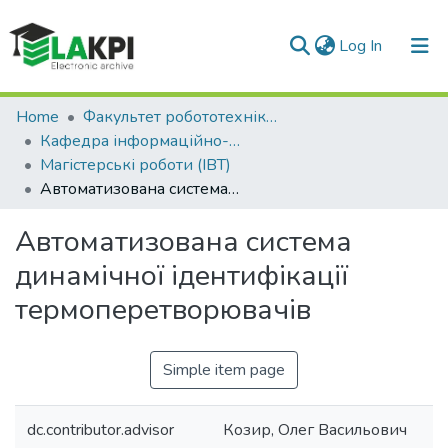
(current)
Log In
Communities & Collections
Home
Факультет робототехніки та приладобудування (ФРП)
Кафедра інформаційно-вимірювальних технологій (ІВТ)
All of DSpace
Магістерські роботи (ІВТ)
Автоматизована система динамічної ідентифікації термоперетворювачів
Statistics
Автоматизована система
динамічної ідентифікації
термоперетворювачів
Simple item page
dc.contributor.advisor
Козир, Олег Васильович