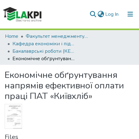
(current)
Log In
Communities & Collections
Home
Факультет менеджменту та маркетингу (ФММ)
Кафедра економіки і підприємництва (КЕП)
All of DSpace
Бакалаврські роботи (КЕП)
Економічне обґрунтування напрямів ефективної оплати праці ПАТ «Київхліб»
Statistics
Економічне обґрунтування
напрямів ефективної оплати
праці ПАТ «Київхліб»
Files