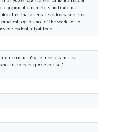
. The system operation is simulated under
n on equipment parameters and external
l algorithm that integrates information from
actical significance of the work lies in
y of residential buildings.
их технологій у системі опалення
техніка та електромеханіка /