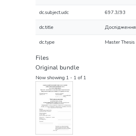
dc.subject.udc
697.3/.93
dc.title
Дослідження 
dc.type
Master Thesis
Files
Original bundle
Now showing
1 - 1 of 1