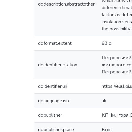
which allows o
dc.description.abstractother
different clim
factors is dete
insolation sens
the possibility
dc.format.extent
63 с.
Петровський,
dc.identifier.citation
житлового сек
Петровський О
dc.identifier.uri
https://ela.k
dc.language.iso
uk
dc.publisher
КПІ ім. Ігоря
dc.publisher.place
Київ