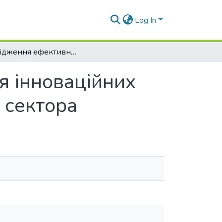
Log In
Дослідження ефективності впровадження інноваційних технологій у системі опалення житлового сектора
я інноваційних
 сектора