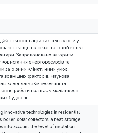
дження інноваційних технологій у
опалення, що включає газовий котел,
ератури. Запропоновано алгоритм
використання енергоресурсів та
 за різних кліматичних умов,
а зовнішніх факторів. Наукова
цію від датчиків інсоляції та
чення роботи полягає у можливості
их будівель.
g innovative technologies in residential
boiler, solar collectors, a heat storage
 into account the level of insolation,