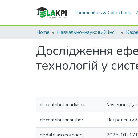
Communities & Collections
Home
Навчально-науковий інститут енергозбереження та енергоменеджменту (НН ІЕЕ)
Дослідження ефе
технологій у сис
dc.contributor.advisor
Мугенов, Дан
dc.contributor.author
Петровський,
dc.date.accessioned
2025-01-17T