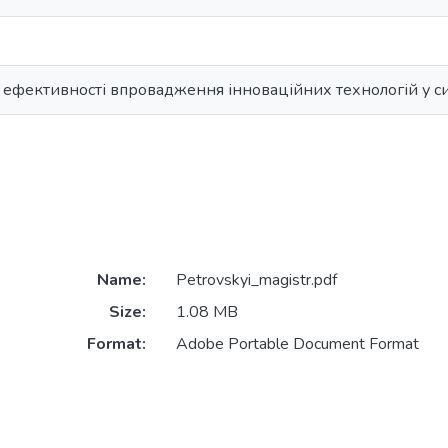
ефективності впровадження інноваційних технологій у си
Name:
Petrovskyi_magistr.pdf
Size:
1.08 MB
Format:
Adobe Portable Document Format