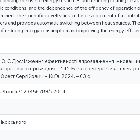
ptimizing the use of energy resources and reducing heating costs
atic conditions, and the dependence of the efficiency of operatio
rmined. The scientific novelty lies in the development of a contro
ors and provides automatic switching between heat sources. The pr
 of reducing energy consumption and improving the energy efficienc
 О. С Дослідження ефективності впровадження інноваційн
тора : магістерська дис. : 141 Електроенергетика, електро
рест Сергійович. – Київ, 2024. – 63 с.
pi.ua/handle/123456789/72004
 Сікорського