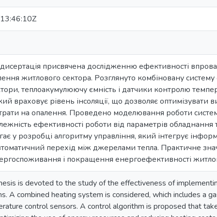
13:46:10Z
 дисертація присвячена дослідженню ефективності впрова
лення житлового сектора. Розглянуто комбіновану систему 
ктори, теплоакумулюючу ємність і датчики контролю темп
який враховує рівень інсоляції, що дозволяє оптимізувати 
рати на опалення. Проведено моделювання роботи системи
лежність ефективності роботи від параметрів обладнання т
ає у розробці алгоритму управління, який інтегрує інформа
втоматичний перехід між джерелами тепла. Практичне зна
ргоспоживання і покращення енергоефективності житлов
hesis is devoted to the study of the effectiveness of implementin
s. A combined heating system is considered, which includes a gas 
ature control sensors. A control algorithm is proposed that takes