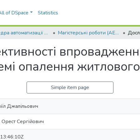
All of DSpace
Statistics
Кафедра автоматизації електротехнічних та мехатронних комплексів (АЕМК)
Магістерські роботи (АЕМК)
ктивності впровадженн
темі опалення житлового
Simple item page
іїл Джалільович
 Орест Сергійович
13:46:10Z