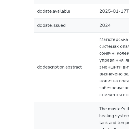
dc.date.available
2025-01-17T
dc.date.issued
2024
Магістерська
системах опа
сонячні коле
управління, 
dc.description.abstract
зменшити вит
визначено за
новизна поляг
забезпечує а
зниження ене
The master's t
heating system
tank and temper