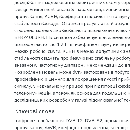
дослідження: моделювання електричних схем у с
Design Environment, аналіз S-параметрів, визначення
пропускання, КСВН, коефіцієнта підсилення та шуму
стабільності каскадів. Отримані результати. У резуль
створено модель двокаскадного підсилювача класу 
BFR740L3RH. Підсилювач забезпечує підсилення до
діапазоні частот до 1,2 ГГц, коефіцієнт шуму не пер
межах робочої смуги, КСВН в межах допустимих зн
стабільності свідчать про безумовно стабільну робот
вказаному частотному діапазоні. Рекомендації до 
Розроблена модель може бути застосована в побуто
професійних рішеннях для покращення якості прийо
сигналу, у навчальному процесі при підготовці фахів
телекомунікацій, а також як основа для подальших 
дослідницьких розробок у галузі підсилювальної те
Ключові слова
цифрове телебачення
,
DVB-T2
,
DVB-S2
,
підсилювач
пропускання
,
AWR
,
коефіцієнт підсилення
,
коефіціє