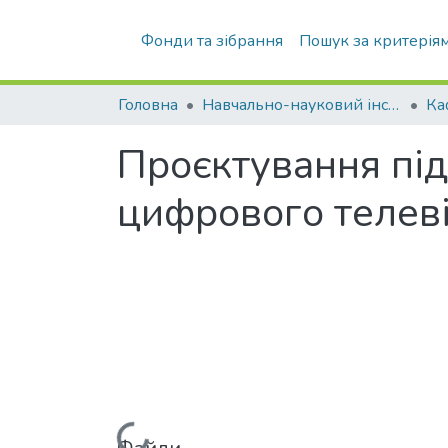
Фонди та зібрання
Пошук за критерія
Головна
Навчально-науковий інститут телекомунікаційних систем (НН ІТС)
Проєктування під
цифрового телев