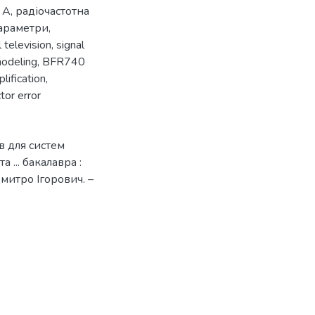
 А
,
радіочастотна
араметри
,
l television
,
signal
odeling
,
BFR740
lification
,
tor error
в для систем
... бакалавра :
митро Ігорович. –