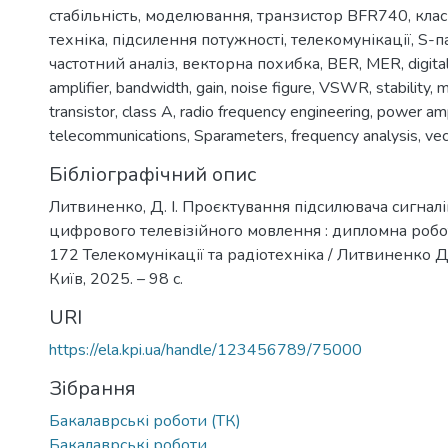
стабільність
,
моделювання
,
транзистор BFR740
,
клас
техніка
,
підсилення потужності
,
телекомунікації
,
S-п
частотний аналіз
,
векторна похибка
,
BER
,
MER
,
digita
amplifier
,
bandwidth
,
gain
,
noise figure
,
VSWR
,
stability
,
m
transistor
,
class A
,
radio frequency engineering
,
power amp
telecommunications
,
Sparameters
,
frequency analysis
,
vec
Бібліографічний опис
Литвиненко, Д. І. Проєктування підсилювача сигналі
цифрового телевізійного мовлення : дипломна робота 
172 Телекомунікації та радіотехніка / Литвиненко Д
Київ, 2025. – 98 с.
URI
https://ela.kpi.ua/handle/123456789/75000
Зібрання
Бакалаврські роботи (ТК)
Бакалаврські роботи