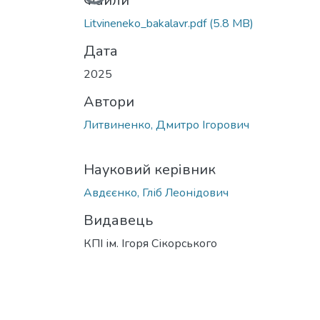
Вантажиться...
Файли
Litvineneko_bakalavr.pdf
(5.8 MB)
Дата
2025
Автори
Литвиненко, Дмитро Ігорович
Науковий керівник
Авдєєнко, Гліб Леонідович
Видавець
КПІ ім. Ігоря Сікорського