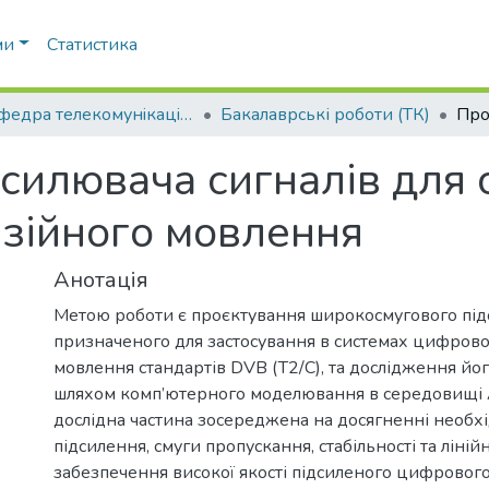
ми
Статистика
Кафедра телекомунiкацiй (ТК)
Бакалаврські роботи (ТК)
силювача сигналів для 
ізійного мовлення
Анотація
Метою роботи є проєктування широкосмугового підс
призначеного для застосування в системах цифрово
мовлення стандартів DVB (T2/C), та дослідження йо
шляхом комп’ютерного моделювання в середовищі
дослідна частина зосереджена на досягненні необх
підсилення, смуги пропускання, стабільності та лінійн
забезпечення високої якості підсиленого цифрового