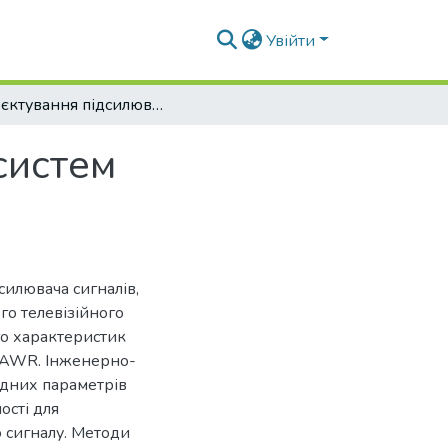
Увійти
Проєктування підсилювача сигналів для систем цифрового телевізійного мовлення
систем
илювача сигналів,
го телевізійного
го характеристик
 AWR. Інженерно-
ідних параметрів
ості для
 сигналу. Методи