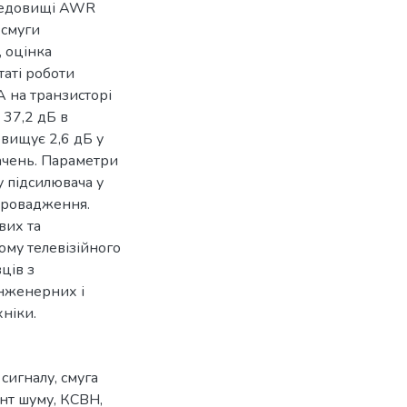
ередовищі AWR
 смуги
, оцінка
таті роботи
А на транзисторі
 37,2 дБ в
евищує 2,6 дБ у
ачень. Параметри
у підсилювача у
впровадження.
вих та
му телевізійного
ців з
інженерних і
хніки.
 сигналу
,
смуга
нт шуму
,
КСВН
,