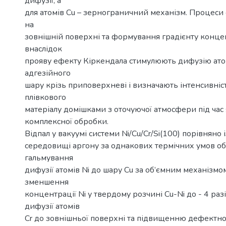
дифузії, а
для атомів Cu – зернограничний механізм. Процеси
на
зовнішній поверхні та формування градієнту конце
внаслідок
прояву ефекту Кіркендала стимулюють дифузію ато
адгезійного
шару крізь приповерхневі і визначають інтенсивніс
плівкового
матеріалу домішками з оточуючої атмосфери під час я
комплексної обробки.
Відпал у вакуумі системи Ni/Cu/Cr/Si(100) порівняно 
середовищі аргону за однакових термічних умов о
гальмування
дифузії атомів Ni до шару Cu за об’ємним механізмом
зменшення
концентрації Ni у твердому розчині Cu-Ni до - 4 разі
дифузії атомів
Cr до зовнішньої поверхні та підвищенню дефектнос