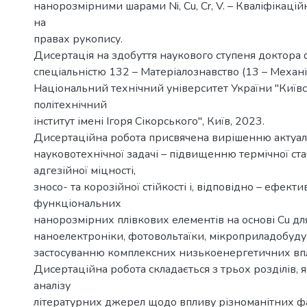
нанорозмірними шарами Ni, Cu, Cr, V. – Кваліфікаці
на
правах рукопису.
Дисертація на здобуття наукового ступеня доктора ф
спеціальністю 132 – Матеріалознавство (13 – Механі
Національний технічний університет України "Київ
політехнічний
інститут імені Ігоря Сікорського", Київ, 2023.
Дисертаційна робота присвячена вирішенню актуал
науковотехнічної задачі – підвищенню термічної стаб
адгезійної міцності,
зносо- та корозійної стійкості і, відповідно – ефектив
функціональних
нанорозмірних плівкових елементів на основі Cu для
наноелектроніки, фотовольтаїки, мікроприладобуд
застосуванню комплексних низькоенергетичних впл
Дисертаційна робота складається з трьох розділів, я
аналізу
літературних джерел щодо впливу різноманітних ф