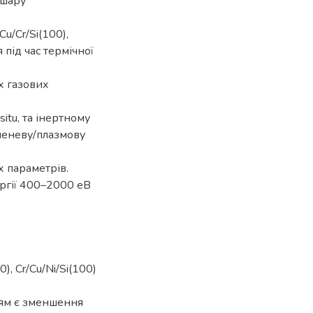
 шару
Cu/Cr/Si(100),
 під час термічної
х газових
situ, та інертному
меневу/плазмову
 параметрів.
ргії 400–2000 еВ
), Cr/Cu/Ni/Si(100)
ням є зменшення