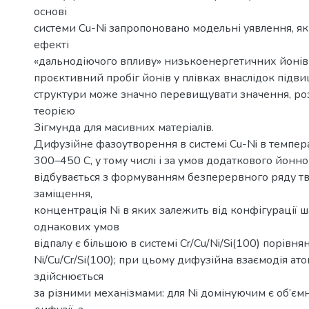
основі
системи Cu-Ni запропоновано модельні уявлення, як
ефекті
«дальнодіючого впливу» низькоенергетичних йонів 
проєктивний пробіг йонів у плівках внаслідок підв
структури може значно перевищувати значення, ро
теорією
Зігмунда для масивних матеріалів.
Дифузійне фазоутворення в системі Cu-Ni в темпер
300–450 C, у тому числі і за умов додаткового йонн
відбувається з формуванням безперервного ряду т
заміщення,
концентрація Ni в яких залежить від конфігурації ша
однакових умов
відпалу є більшою в системі Cr/Cu/Ni/Si(100) порівн
Ni/Cu/Cr/Si(100); при цьому дифузійна взаємодія атом
здійснюється
за різними механізмами: для Ni домінуючим є об’єм