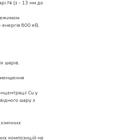
і Ni (з - 13 нм до
 режимом
 енергія 800 еВ,
х шарів,
 зменшення
нцентрації Cu у
відного шару з
хімічних
них композицій на