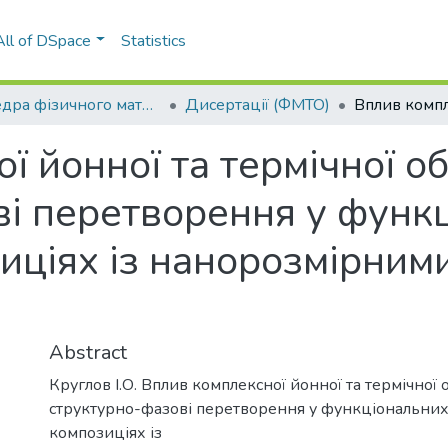
All of DSpace
Statistics
Кафедра фізичного матеріалознавства та термічної обробки (ФМТО)
Дисертації (ФМТО)
ї йонної та термічної о
ві перетворення у функ
иціях із нанорозмірними
Abstract
Круглов І.О. Вплив комплексної йонної та термічної
структурно-фазові перетворення у функціональних
композиціях із