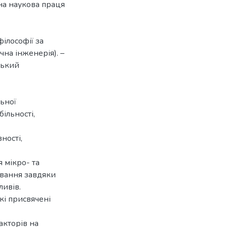
йна наукова праця
ілософії за
чна інженерія). –
ський
ьної
ільності,
ності,
 мікро- та
ування завдяки
ивів.
кі присвячені
акторів на