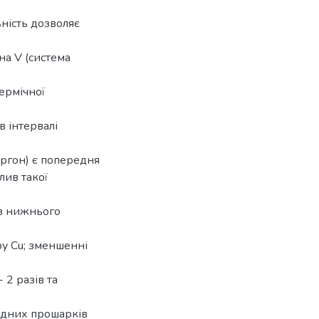
ьність дозволяє
на V (система
ермічної
в інтервалі
аргон) є попередня
ив такої
ів нижнього
ру Cu; зменшенні
 2 разів та
сидних прошарків