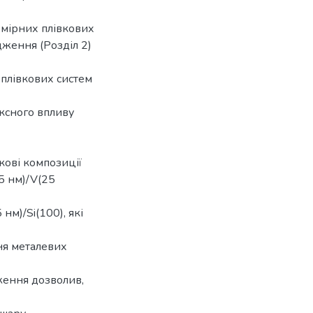
змірних плівкових
ідження (Розділ 2)
 плівкових систем
ексного впливу
кові композиції
25 нм)/V(25
 нм)/Si(100), які
ня металевих
ження дозволив,