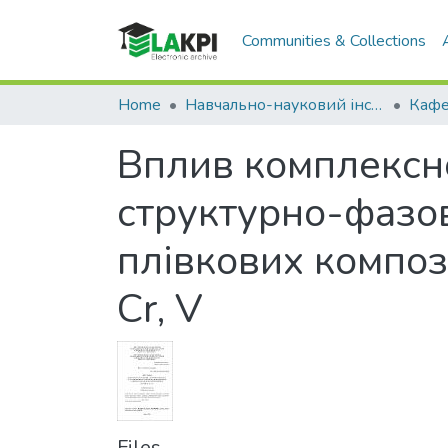
Communities & Collections
Home
Навчально-науковий інститут матеріалознавства та зварювання ім. Є.О. Патона (НН ІМЗ ім. Є.О. Патона)
Вплив комплексно
структурно-фазо
плівкових композ
Cr, V
Files