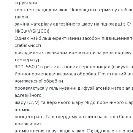
структури
і концентрації домішок. Покращити термічну стабіл
також
заміна матеріалу адгезійного шару на підкладці з Cr 
Ni/Cu/V/Si(100)).
Однак найбільш ефективним засобом підвищення т
стабільності
досліджених плівкових композицій за умов відпалу 
температур
300–550 С в різних газових середовищах (вакуум, 
йоннопроменева/плазмова обробка. Позитивний впл
комплексної обробки
проявляється у гальмуванні дифузії атомів матеріал
адгезійного
шару (Cr, V) та верхнього шару Ni до проміжного ша
атомної
концентрації Ni в твердому розчині на основі Cu до -
домішкових
атомів кисню та вуглецю у шарі Cu; відновленні ок