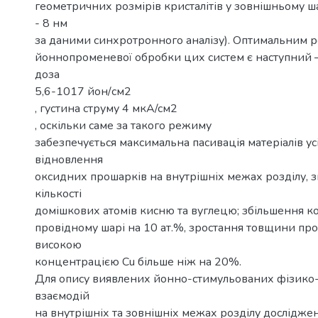
геометричних розмірів кристалітів у зовнішньому шар
- 8 нм
за даними синхротронного аналізу). Оптимальним
йоннопроменевої обробки цих систем є наступний –
доза
5,6-1017 йон/см2
, густина струму 4 мкA/cм2
, оскільки саме за такого режиму
забезпечується максимальна пасивація матеріалів усі
відновлення
оксидних прошарків на внутрішніх межах розділу,
кількості
домішкових атомів кисню та вуглецю; збільшення ко
провідному шарі на 10 ат.%, зростання товщини про
високою
концентрацією Cu більше ніж на 20%.
Для опису виявлених йонно-стимульованих фізико-
взаємодій
на внутрішніх та зовнішніх межах розділу дослідже