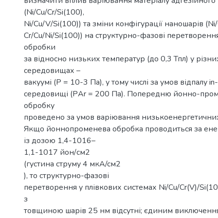
визначити вплив варіювання матеріалу адгезійного
(Ni/Cu/Cr/Si(100),
Ni/Cu/V/Si(100)) та зміни конфігурації наношарів (Ni/
Cr/Cu/Ni/Si(100)) на структурно-фазові перетворення
обробки
за відносно низьких температур (до 0,3 Тпл) у різни
середовищах –
вакуумі (Р = 10-3 Па), у тому числі за умов відпалу in-
середовищі (РAr = 200 Па). Попередню йонно-про
обробку
проведено за умов варіювання низькоенергетичних
Якщо йоннопроменева обробка проводиться за ене
із дозою 1,4-1016–
1,1-1017 йон/см2
(густина струму 4 мкA/cм2
), то структурно-фазові
перетворення у плівкових системах Ni/Cu/Cr(V)/Si(100
з
товщиною шарів 25 нм відсутні; єдиним виключен