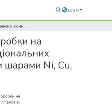
Log In
Вплив комплексної йонної та термічної обробки на структурно-фазові перетворення у функціональних плівкових композиціях із нанорозмірними шарами Ni, Cu, Cr, V
бробки на
ціональних
 шарами Ni, Cu,
 обробки на
 плівкових