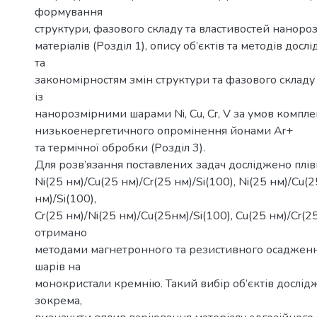
формування
структури, фазового складу та властивостей наноро
матеріалів (Розділ 1), опису об’єктів та методів досл
та
закономірностям змін структури та фазового складу
із
нанорозмірними шарами Ni, Cu, Cr, V за умов компл
низькоенергетичного опромінення йонами Ar+
та термічної обробки (Розділ 3).
Для розв’язання поставлених задач досліджено плів
Ni(25 нм)/Cu(25 нм)/Cr(25 нм)/Si(100), Ni(25 нм)/Cu(
нм)/Si(100),
Cr(25 нм)/Ni(25 нм)/Cu(25нм)/Si(100), Cu(25 нм)/Cr(25
отримано
методами магнетронного та резистивного осаджен
шарів на
монокристали кремнію. Такий вибір об’єктів дослід
зокрема,