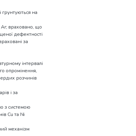
і грунтуються на
Ar; враховано, що
ищеної дефектності
зраховані за
атурному інтервалі
ого опромінення,
вердих розчинів
рів і за
яно з системою
ів Cu та Ni
ний механізм