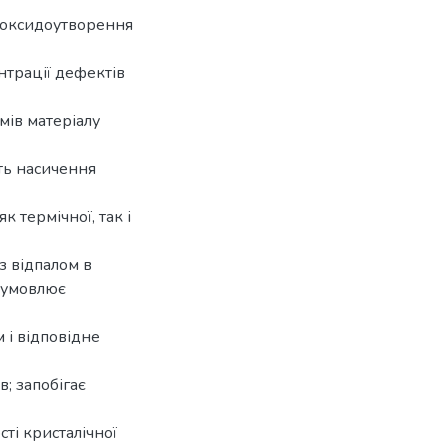
 оксидоутворення
нтрації дефектів
мів матеріалу
ть насичення
к термічної, так і
із відпалом в
бумовлює
 і відповідне
в; запобігає
ті кристалічної