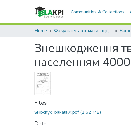
Communities & Collections
Home
Факультет автоматизації, промислової інженерії та екології (ФАПІЕ)
Знешкодження тве
населенням 4000
Files
Skibchyk_bakalavr.pdf
(2.52 MB)
Date