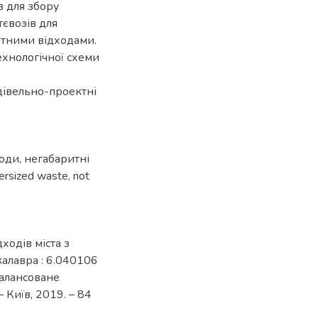
в для збору
тєвозів для
итними відходами.
ехнологічної схеми
дівельно-проектні
ходи
,
негабаритні
ersized waste
,
not
ходів міста з
калавра : 6.040106
балансоване
 Київ, 2019. – 84