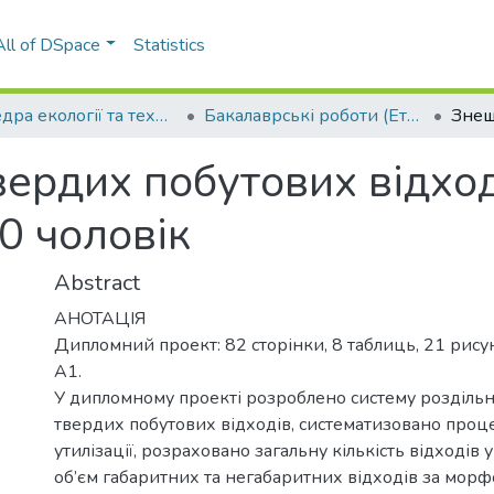
All of DSpace
Statistics
Кафедра екології та технології рослинних полімерів (ЕтаТРП)
Бакалаврські роботи (ЕтаТРП)
рдих побутових відході
0 чоловік
Abstract
АНОТАЦІЯ
Дипломний проект: 82 сторінки, 8 таблиць, 21 рису
А1.
У дипломному проекті розроблено систему роздільн
твердих побутових відходів, систематизовано проце
утилізації, розраховано загальну кількість відходів у 
об’єм габаритних та негабаритних відходів за мор