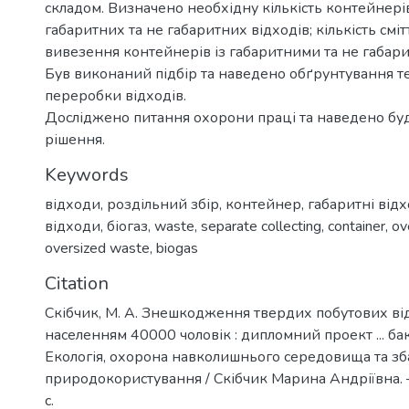
складом. Визначено необхідну кількість контейнері
габаритних та не габаритних відходів; кількість сміт
вивезення контейнерів із габаритними та не габар
Був виконаний підбір та наведено обґрунтування т
переробки відходів.
Досліджено питання охорони праці та наведено бу
рішення.
Keywords
відходи
,
роздільний збір
,
контейнер
,
габаритні від
відходи
,
біогаз
,
waste
,
separate collecting
,
container
,
ov
oversized waste
,
biogas
Citation
Скібчик, М. А. Знешкодження твердих побутових від
населенням 40000 чоловік : дипломний проект ... ба
Екологія, охорона навколишнього середовища та з
природокористування / Скібчик Марина Андріївна. –
с.