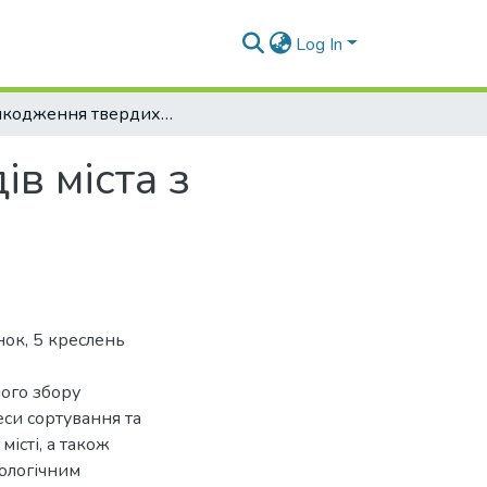
Log In
Знешкодження твердих побутових відходів міста з населенням 40000 чоловік
в міста з
нок, 5 креслень
ого збору
си сортування та
місті, а також
фологічним