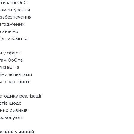
ртизації OoC
гламентування
 забезпечення
 узгоджених
в значно
лідниками та
и у сфері
гам OoC та
изації, з
ими аспектами
а біологічних
тодику реалізації,
ртів щодо
чних ризиків.
враховують
галини у чинній