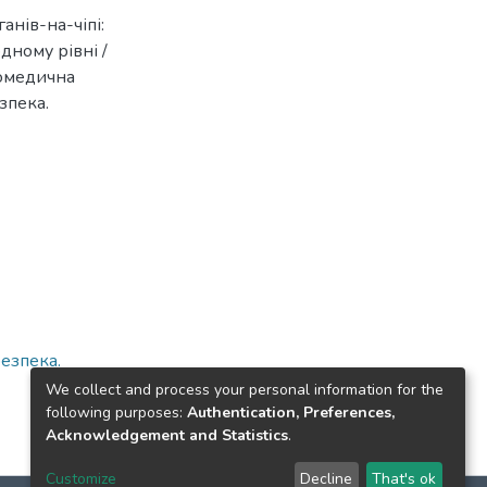
анів-на-чіпі:
дному рівні /
Біомедична
езпека.
безпека.
We collect and process your personal information for the
following purposes:
Authentication, Preferences,
Acknowledgement and Statistics
.
Customize
Decline
That's ok