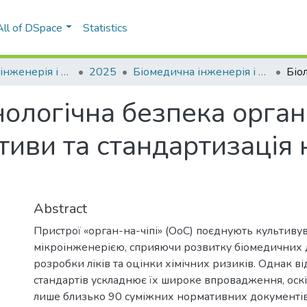
All of DSpace
Statistics
Біомедична інженерія і технологія
2025
Біомедична інженерія і технологія, Том 2, № 17: Біобезпека. Спецвипуск
нологічна безпека органі
тиви та стандартизація
Abstract
Пристрої «орган-на-чіпі» (OoC) поєднують культивув
мікроінженерією, сприяючи розвитку біомедичних 
розробки ліків та оцінки хімічних ризиків. Однак ві
стандартів ускладнює їх широке впровадження, оскі
лише близько 90 суміжних нормативних документів,