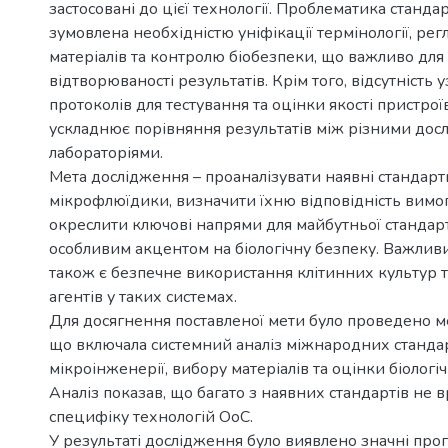
застосовані до цієї технології. Проблематика станда
зумовлена необхідністю уніфікації термінології, ре
матеріалів та контролю біобезпеки, що важливо для
відтворюваності результатів. Крім того, відсутність
протоколів для тестування та оцінки якості пристрої
ускладнює порівняння результатів між різними дос
лабораторіями.
Мета дослідження – проаналізувати наявні стандарт
мікрофлюїдики, визначити їхню відповідність вимо
окреслити ключові напрями для майбутньої стандарт
особливим акцентом на біологічну безпеку. Важлив
також є безпечне використання клітинних культур т
агентів у таких системах.
Для досягнення поставленої мети було проведено ме
що включала системний аналіз міжнародних станда
мікроінженерії, вибору матеріалів та оцінки біологі
Аналіз показав, що багато з наявних стандартів не 
специфіку технологій OoC.
У результаті дослідження було виявлено значні про