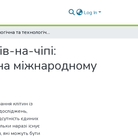
Log In
Біологічна та технологічна безпека органів-на-чіпі: виклики, перспективи та стандартизація на міжнародному рівні
в-на-чіпі:
 на міжнародному
ання клітин із
досліджень,
дсутність єдиних
льки наразі існує
 які можуть бути