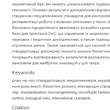
нормативній базі, які можуть уповільнювати подал
технології. Основні результати дослідження свідчат
створення спеціалізованих стандартів для контролю 
регламентації роботи з живими клітинами у таких с
Висновки підкреслюють важливість розробки єдино
бази для пристроїв OoC, що сприятиме їх широкому 
наукових і медичних дослідженнях, а також підвищ
отриманих даних. Також зазначається, що єдиний пі
стандартизації допоможе знизити ризики біологічної
покращить відтворюваність результатів досліджень
важливим для майбутніх інновацій у цій галузі.
Keywords
рган-на-чіпі
,
стандартизація
,
мікроінженерія
,
мікроф
контроль якості
,
біологічні ризики
,
міжнародні стан
chip
,
standardization
,
microengineering
,
microfluidic techn
control
,
biological risks
,
international standards
Citation