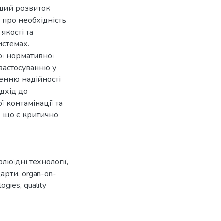
ьший розвиток
ь про необхідність
якості та
истемах.
ї нормативної
застосуванню у
енню надійності
дхід до
 контамінації та
, що є критично
люїдні технології
,
дарти
,
organ-on-
ologies
,
quality