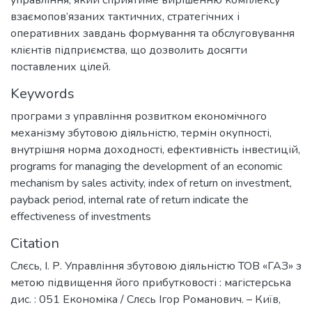
управління, який сприятиме вирішенню комплексу
взаємопов’язаних тактичних, стратегічних і
оперативних завдань формування та обслуговування
клієнтів підприємства, що дозволить досягти
поставлених цілей.
Keywords
програми з управління розвитком економічного
механізму збутовою діяльністю
,
термін окупності
,
внутрішня норма доходності
,
ефективність інвестицій
,
programs for managing the development of an economic
mechanism by sales activity
,
index of return on investment
,
payback period
,
internal rate of return indicate the
effectiveness of investments
Citation
Слєсь, І. Р. Управління збутовою діяльністю ТОВ «ГАЗ» з
метою підвищення його прибутковості : магістерська
дис. : 051 Економіка / Слєсь Ігор Романович. – Київ,