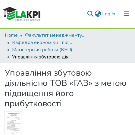
(current)
Log In
Communities & Collections
Home
Факультет менеджменту та маркетингу (ФММ)
Кафедра економіки і підприємництва (КЕП)
All of DSpace
Магістерські роботи (КЕП)
Управління збутовою діяльністю ТОВ «ГАЗ» з метою підвищення його прибутковості
Statistics
Управління збутовою
діяльністю ТОВ «ГАЗ» з метою
підвищення його
прибутковості