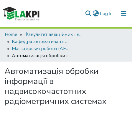
(current)
Log In
Communities & Collections
Home
Факультет авіаційних і космічних систем (ФАКС)
Кафедра автоматизації експериментальних досліджень
All of DSpace
Магістерські роботи (АЕД ФАКС)
Автоматизація обробки інформації в надвисокочастотних радіометричних системах
Statistics
Автоматизація обробки
інформації в
надвисокочастотних
радіометричних системах