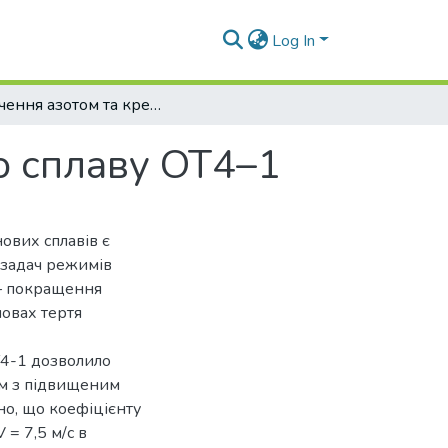
Log In
Насичення азотом та кремнієм титанового сплаву OT4–1
о сплаву OT4–1
ових сплавів є
 задач режимів
 – покращення
мовах тертя
Т4-1 дозволило
км з підвищеним
но, що коефіцієнту
 = 7,5 м/с в