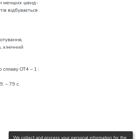
При менших швид-
тів відбувається
зотування
,
а
,
хімічний
 сплаву OT4 – 1 :
. – 79 с.
We collect and process your personal information for the