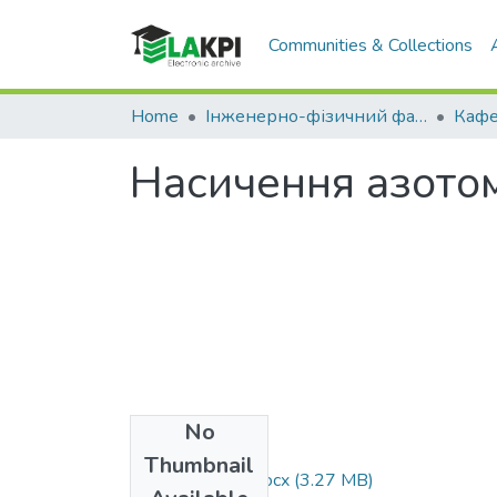
Communities & Collections
Home
Інженерно-фізичний факультет (ІФФ)
Насичення азотом
No
Files
Thumbnail
Veber_bakalavr.docx
(3.27 MB)