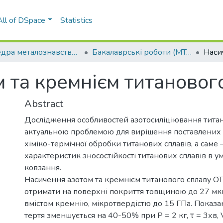
All of DSpace
Statistics
Кафедра металознавства та термічної обробки (МТО ІФФ)
Бакалаврські роботи (МТО ІФФ)
 та кремнієм титановог
Abstract
Дослідження особливостей азотосиліціювання титан
актуальною проблемою для вирішення поставлених
хіміко-термічної обробки титанових сплавів, а саме
характеристик зносостійкості титанових сплавів в у
ковзання.
Насичення азотом та кремнієм титанового сплаву О
отримати на поверхні покриття товщиною до 27 м
вмістом кремнію, мікротвердістю до 15 ГПа. Показа
тертя зменшується на 40-50% при Р = 2 кг, τ = 3хв, V