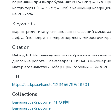
порівнянні при випробуваннях із Р=1кг, τ = 1хв. 
костях тертя (Р = 2 кг, τ = 3хв) зменшення коефіцієн
на 20-25%.
Keywords
шар нітриду титану
,
силіціювання
,
фазовий склад
,
а
дифузійне покриття
,
мікротвердість
,
мікроструктур
Citation
Вебер, Е. І. Насичення азотом та кремнієм титанового
дипломна робота … бакалавра : 6.050403 Інженерне
матеріалознавство / Вебер Ерік Ігорович. – Київ, 2019
URI
https://ela.kpi.ua/handle/123456789/28201
Collections
Бакалаврські роботи (МТО ІФФ)
Бакалаврські роботи