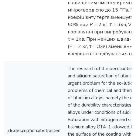
підвищеним вмістом кремнію
мікротвердістю до 15 ГПа. П
коефіцієнту тертя зменшуєть
50% при Р = 2 кг, τ = 3хв, V =
порівнянні при випробування
τ = 1хв. При менших швид-ко
(Р = 2 кг, τ = 3хв) зменшення
коефіцієнтів відбувається на
The research of the peculiarities
and silicium saturation of titanium
urgent problem for the so-lution
problems of chemical and therm
of titanium alloys, namely the 
of the durability characteristics o
alloys under conditions of sliding 
Saturation with nitrogen and sili
titanium alloy OT4-1 allowed to
dc.description.abstracten
the surface of the coating with a