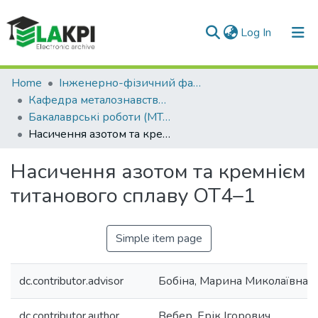
(current)
Log In
Communities & Collections
Home
Інженерно-фізичний факультет (ІФФ)
Кафедра металознавства та термічної обробки (МТО ІФФ)
All of DSpace
Бакалаврські роботи (МТО ІФФ)
Насичення азотом та кремнієм титанового сплаву OT4–1
Statistics
Насичення азотом та кремнієм
титанового сплаву OT4–1
Simple item page
dc.contributor.advisor
Бобіна, Марина Миколаївна
dc.contributor.author
Вебер, Ерік Ігорович