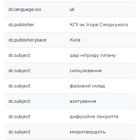
dc.language.iso
uk
dc.publisher
КПІ ім. Ігоря Сікорського
dc.publisher.place
Київ
dc.subject
шар нітриду титану
dc.subject
силіціювання
dc.subject
фазовий склад
dc.subject
азотування
dc.subject
дифузійне покриття
dc.subject
мікротвердість