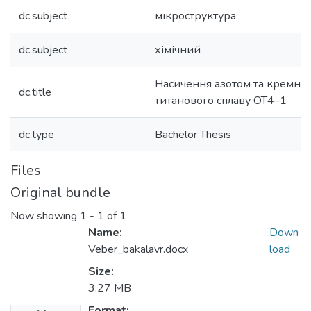
dc.subject
мікроструктура
dc.subject
хімічний
Насичення азотом та кремніє
dc.title
титанового сплаву OT4–1
dc.type
Bachelor Thesis
Files
Original bundle
Now showing
1 - 1 of 1
Name:
Down
Veber_bakalavr.docx
load
Size:
3.27 MB
Format: