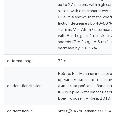
up to 27 microns with high conce
silicon, with a microhardness of 
GPa. It is shown that the coeffic
friction decreases by 40-50% at
= 3 min, V = 7.5 m / s compared
with P = 1kg, τ = 1 min. At lower
speeds (P = 2 kg, τ = 3 min), the
decrease by 20-25%.
dc.format.page
79 c.
Вебер, Е. І. Насичення азотом 
кремнієм титанового сплаву O
dc.identifier.citation
дипломна робота … бакалавра
Інженерне матеріалознавство
Ерік Ігорович. – Київ, 2019. – 
dc.identifier.uri
https://ela.kpi.ua/handle/123