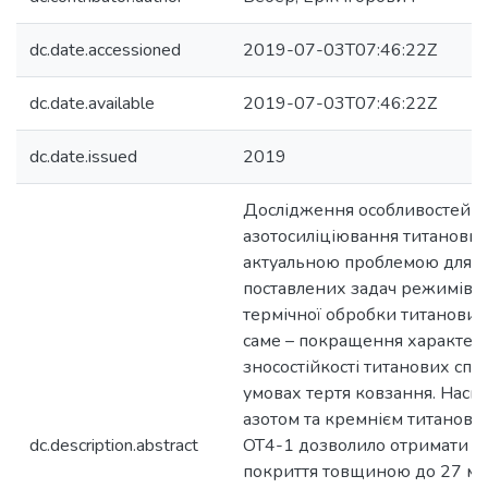
dc.date.accessioned
2019-07-03T07:46:22Z
dc.date.available
2019-07-03T07:46:22Z
dc.date.issued
2019
Дослідження особливостей
азотосиліціювання титанових 
актуальною проблемою для 
поставлених задач режимів х
термічної обробки титанових 
саме – покращення характер
зносостійкості титанових спла
умовах тертя ковзання. Наси
азотом та кремнієм титановог
dc.description.abstract
ОТ4-1 дозволило отримати н
покриття товщиною до 27 мк