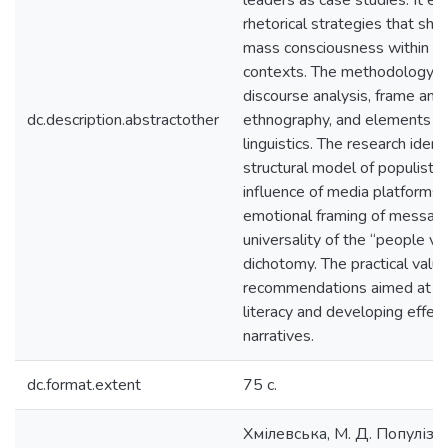
leaders as case studies. It e
rhetorical strategies that sha
mass consciousness within va
contexts. The methodology i
discourse analysis, frame analy
dc.description.abstractother
ethnography, and elements of
linguistics. The research ident
structural model of populist rh
influence of media platforms 
emotional framing of message
universality of the “people vs.
dichotomy. The practical value 
recommendations aimed at i
literacy and developing effec
narratives.
dc.format.extent
75 с.
Хмілевська, М. Д. Популізм