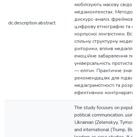
мобілізують масову свідомі
медіаконтекстах. Методоло
дискурс-аналіз, фреймовий
dc.description.abstract
цифрову етнографію та е
корпусної лінгвістики. Вст
спільну структурну модель 
риторики, вплив медіапла
емоційне забарвлення пов
універсальність протистав
— еліти». Практичне значе
рекомендаціях для підви
медіаграмотності та розро
ефективних контрнаративі
The study focuses on populis
political communication, using 
Ukrainian (Zelenskyy, Tymosh
and international (Trump, Bol