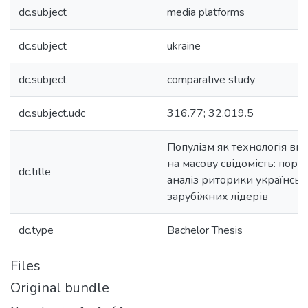
dc.subject
media platforms
dc.subject
ukraine
dc.subject
comparative study
dc.subject.udc
316.77; 32.019.5
Популізм як технологія впл
на масову свідомість: порі
dc.title
аналіз риторики українськ
зарубіжних лідерів
dc.type
Bachelor Thesis
Files
Original bundle