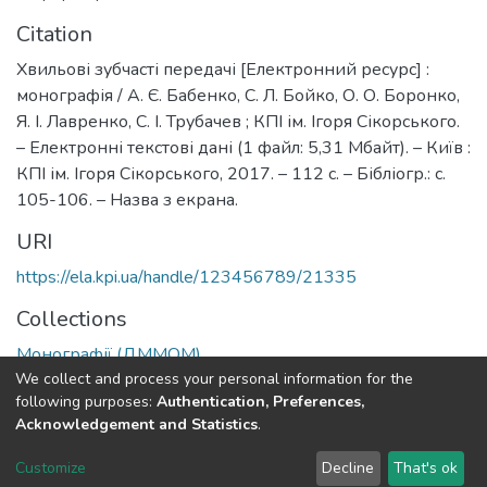
Citation
Хвильові зубчасті передачі [Електронний ресурс] :
монографія / А. Є. Бабенко, С. Л. Бойко, О. О. Боронко,
Я. І. Лавренко, С. І. Трубачев ; КПІ ім. Ігоря Сікорського.
– Електронні текстові дані (1 файл: 5,31 Мбайт). – Київ :
КПІ ім. Ігоря Сікорського, 2017. – 112 с. – Бібліогр.: с.
105-106. – Назва з екрана.
URI
https://ela.kpi.ua/handle/123456789/21335
Collections
Монографії (ДММОМ)
We collect and process your personal information for the
following purposes:
Authentication, Preferences,
Full item page
Acknowledgement and Statistics
.
DSpace software
copyright © 2002-2026
LYRASIS
Customize
Decline
That's ok
Cookie settings
Send Feedback