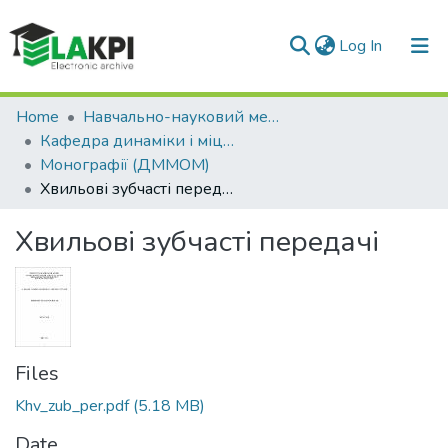
(current)
Log In
Communities & Collections
Home
Навчально-науковий механіко-машинобудівний інститут (НН ММІ)
Кафедра динаміки і міцності машин та опору матеріалів (ДММОМ)
All of DSpace
Монографії (ДММОМ)
Хвильові зубчасті передачі
Statistics
Хвильові зубчасті передачі
Files
Khv_zub_per.pdf
(5.18 MB)
Date