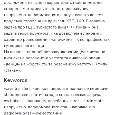
досліджень на основі варіаційно-сіткових методів
створена методика уточненого розрахунку
напружено-деформованого стану гнучкого колеса
продемонстрована на прикладі ХЗП-160. Вирішена
задача про НДС зубчастого вінця, як тривимірна
задача теорії пружності, яка дозволила встановити
характер розподілення напружень, як по профілю так
і утворюючого вінця.
На основі створеної розрахункової моделі чисельно
визначена резонансна частота та виявлено вплив
«денця» на жорсткість та резонансну частоту ГК типу
«стакан».
Keywords
wave transfers
,
хвильові передачі
,
волновые передачи
,
static problem
,
статична задача
,
статическая задача
,
oscillations
,
коливання
,
колебания
,
stress-strain state
,
напружено-деформованого стан
,
напряженно-
деформированное состояние