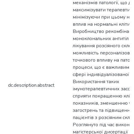
механізмів патології, що д
максимізувати терапевтич
мінімізуючи при цьому не
вплив на нормальні клітин
Виробництво рекомбінан
моноклональних антитіл в 
лікування розсіяного скле
можливість персоналізован
точкового впливу на патоло
процеси, що є важливим а
сфері індивідуалізованої 
Використання таких
dc.description.abstract
імунотерапевтичних засоб
сприяти покращенню клін
показників, зменшенню ча
загострень та підвищенню 
пацієнтів з розсіяним скле
Розглянуто під час викона
магістерської дисертації 