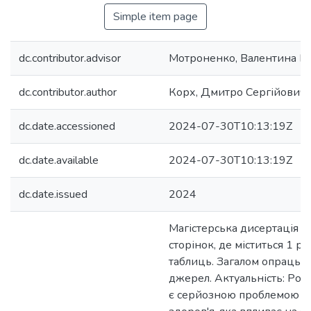
Simple item page
dc.contributor.advisor
Мотроненко, Валентина Ва
dc.contributor.author
Корх, Дмитро Сергійович
dc.date.accessioned
2024-07-30T10:13:19Z
dc.date.available
2024-07-30T10:13:19Z
dc.date.issued
2024
Магістерська дисертація м
сторінок, де міститься 1 р
таблиць. Загалом опрацьо
джерел. Актуальність: Роз
є серйозною проблемою г