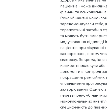
здоров'я, яка впливає на я
пацієнтів і може викликати
фізичні та психологічні ви
Рекомбінантні моноклональ
зарекомендували себе, як
терапевтичні засоби в сфер
та можуть бути використан
модулювання відповіді іму
пацієнтів при лікуванні ни
захворювань, в тому числі 
склерозу. Зокрема, їхня сп
конкретні молекули або к
допомогти в контролі запа
покращенні ремісійних пер
уповільненні прогресуван
захворювання. Однією з 
переваг рекомбінантних
моноклональних антитіл є 
специфічність до певних 