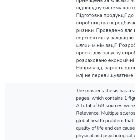
приміщень за класами чист
відповідну систему контрол
Підготовка продукції до вс
виробництва передбачає п
ризики. Проведено для всі
перспективну валідацію і 
шляхи мінімізації. Розробл
проєкт для запуску виробн
розраховано економічні п
Наприклад, вартість однієї
мл) не перевищуватиме 15
The master's thesis has a vo
pages, which contains 1 figur
A total of 68 sources were p
Relevance: Multiple sclerosis 
global health problem that aff
quality of life and can cause a
physical and psychological ch