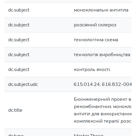
dc.subject
моноклональні антитіла
dc.subject
розсіяний склероз
dc.subject
технологічна схема
dc.subject
технологія виробництва
dc.subject
контроль якості.
dc.subject.udc
615.014.24, 616.832-004.
Біоінженерний проект ви
рекомбінантних моноклон
dc.title
антитіл для використання 
комплексній терапії розсія