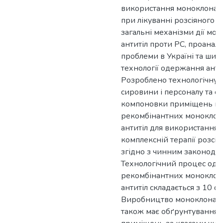
використання моноклональ
при лікуванні розсіяного с
загальні механізми дії мо
антитіл проти РС, проаналі
проблеми в Україні та шир
технології одержання антит
Розроблено технологічну, 
сировини і персоналу та с
компоновки приміщень в
рекомбінантних моноклон
антитіл для використання 
комплексній терапії розсія
згідно з чинним законодав
Технологічний процес од
рекомбінантних моноклон
антитіл складається з 10 о
Виробництво моноклональ
також має обґрунтування