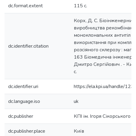
dc.format.extent
115 с.
Корх, Д. С. Біоінженерний
виробництва рекомбінант
моноклональних антитіл д
використання при комплекс
dc.identifier.citation
розсіяного склерозу : магіс
163 Біомедична інженерія
Дмитро Сергійович . - Київ
с.
dc.identifier.uri
https://ela.kpi.ua/handle/
dc.language.iso
uk
dc.publisher
КПІ ім. Ігоря Сікорського
dc.publisher.place
Київ