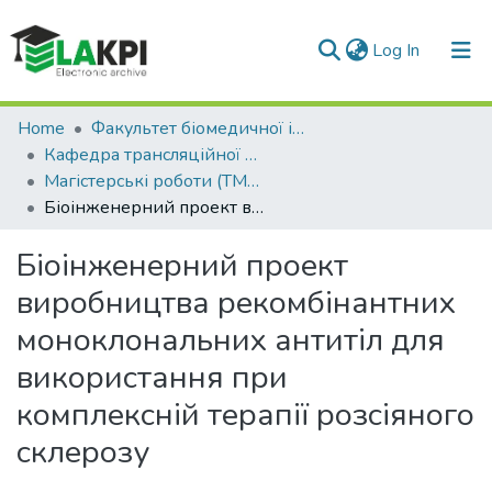
(current)
Log In
Communities & Collections
Home
Факультет біомедичної інженерії (ФБМІ)
Кафедра трансляційної медичної біоінженерії (ТМБ)
All of DSpace
Магістерські роботи (ТМБ)
Біоінженерний проект виробництва рекомбінантних моноклональних антитіл для використання при комплексній терапії розсіяного склерозу
Statistics
Біоінженерний проект
виробництва рекомбінантних
моноклональних антитіл для
використання при
комплексній терапії розсіяного
склерозу