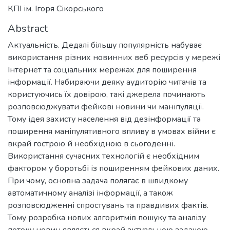
КПІ ім. Ігоря Сікорського
Abstract
Актуальність. Дедалі більшу популярність набуває
використання різних новинних веб ресурсів у мережі
Інтернет та соціальних мережах для поширення
інформації. Набираючи деяку аудиторію читачів та
користуючись їх довірою, такі джерела починають
розповсюджувати фейкові новини чи маніпуляції.
Тому ідея захисту населення від дезінформації та
поширення маніпулятивного впливу в умовах війни є
вкрай гострою й необхідною в сьогоденні.
Використання сучасних технологій є необхідним
фактором у боротьбі із поширенням фейкових даних.
При чому, основна задача полягає в швидкому
автоматичному аналізі інформації, а також
розповсюдженні спростувань та правдивих фактів.
Тому розробка нових алгоритмів пошуку та аналізу
потоку новин являється вкрай актуальною задачею.