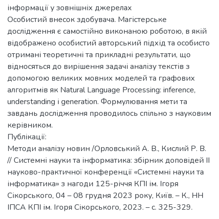
інформації у зовнішніх джерелах
Особистий внесок здобувача. Магістерське
дослідження є самостійно виконаною роботою, в якій
відображено особистий авторський підхід та особисто
отримані теоретичні та прикладні результати, що
відносяться до вирішення задачі аналізу текстів з
допомогою великих мовних моделей та графових
алгоритмів як Natural Language Processing: inference,
understanding і generation. Формулювання мети та
завдань дослідження проводилось спільно з науковим
керівником.
Публікації:
Методи аналізу новин /Орловський А. В., Кислий Р. В.
// Системні науки та інформатика: збірник доповідей II
науково-практичної конференції «Системні науки та
інформатика» з нагоди 125-річчя КПІ ім. Ігоря
Сікорського, 04 – 08 грудня 2023 року, Київ. – К., НН
ІПСА КПІ ім. Ігоря Сікорського, 2023. – с. 325-329.