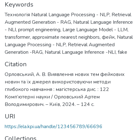
Keywords
Технологія Natural Language Processing - NLP
,
Retrieval
Augmented Generation - RAG
,
Natural Language Inference
- NLI
,
prompt engineering
,
Large Language Model - LLM
,
transformer
,
approximate nearest neighbors
,
фейк
,
Natural
Language Processing - NLP
,
Retrieval Augmented
Generation -RAG
,
Natural Language Inference -NLI
,
fake
Citation
Орловський, А. В. Виявлення нових тем фейкових
новин та їх джерел використовуючи методи
глибокого навчання : магістерська дис. : 122
Комп’ютерні науки / Орловський Артем
Володимирович. – Київ, 2024. – 124 с.
URI
https://ela.kpi.ua/handle/123456789/66696
Collections