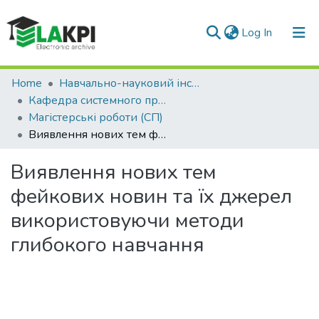
(current)
Log In
Communities & Collections
Home
Навчально-науковий інститут прикладного системного аналізу (НН ІПСА)
Кафедра системного проектування (СП)
All of DSpace
Магістерські роботи (СП)
Виявлення нових тем фейкових новин та їх джерел використовуючи методи глибокого навчання
Statistics
Виявлення нових тем
фейкових новин та їх джерел
використовуючи методи
глибокого навчання