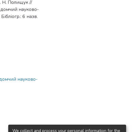
Н. Полищук //
відомчий науково-
Бібліогр.: 6 назв.
ідомчий науково-
We collect and process your personal information for the