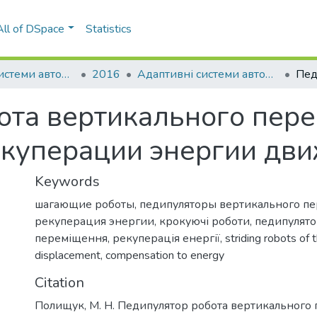
All of DSpace
Statistics
Адаптивні системи автоматичного управління
2016
Адаптивні системи автоматичного управління: міжвідомчий науково-технічний збірник, № 1(28)
ота вертикального пер
куперации энергии дв
Keywords
шагающие роботы
,
педипуляторы вертикального п
рекуперация энергии
,
крокуючі роботи
,
педипулято
переміщення
,
рекуперація енергії
,
striding robots of t
displacement
,
compensation to energy
Citation
Полищук, М. Н. Педипулятор робота вертикального