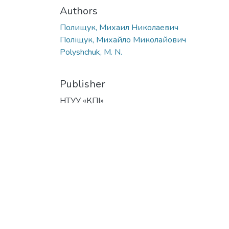
Authors
Полищук, Михаил Николаевич
Поліщук, Михайло Миколайович
Polyshchuk, M. N.
Publisher
НТУУ «КПІ»