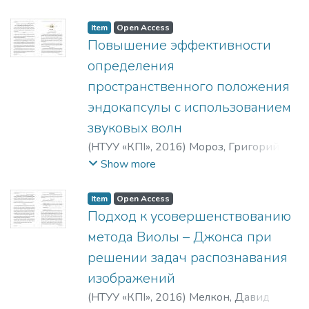
Ростиславович
;
Отыченко, Оксана
Николаевна
;
Пархомей, Ігор
Item
Open Access
Ростиславович
;
Пархомей, Олександр
Повышение эффективности
Ростиславович
;
Отиченко, Оксана
определения
Миколаївна
;
Parkhomey, I. R.
;
Parkhomey,
пространственного положения
A. R.
;
Otychenko, O. N.
эндокапсулы с использованием
звуковых волн
(
НТУУ «КПІ»
,
2016
)
Мороз, Григорий
Вадимович
;
Слынько, Петр Петрович
;
Show more
Мороз, Григорій Вадимович
;
Слинько,
Петро Петрович
;
Moroz, H. V.
;
Slynko, P. P.
Item
Open Access
Подход к усовершенствованию
метода Виолы – Джонса при
решении задач распознавания
изображений
(
НТУУ «КПІ»
,
2016
)
Мелкон, Давид