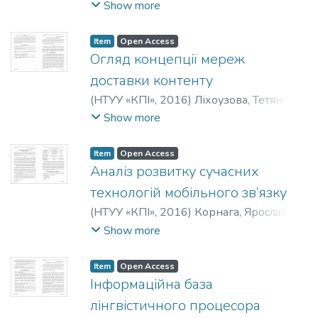
Георгиевич
;
Лисовиченко, Олег
Show more
Иванович
;
Мелкон, Давид Георгійович
;
Лісовиченко, Олег Іванович
;
Melkon, D.
Item
Open Access
G.
;
Lisovychenko, O. I.
Огляд концепції мереж
доставки контенту
(
НТУУ «КПІ»
,
2016
)
Ліхоузова, Тетяна
Анатоліївна
;
Чумаченко, Павло
Show more
Володимирович
;
Likhouzova, T. A.
;
Chumachenko, P. V.
;
Лихоузова, Татьяна
Item
Open Access
Анатольевна
;
Чумаченко, Павел
Аналіз розвитку сучасних
Владимирович
технологій мобільного зв’язку
(
НТУУ «КПІ»
,
2016
)
Корнага, Ярослав
Ігорович
;
Горбунов, Ярослав Євгенович
;
Show more
Kornaga, Ya. I.
;
Gorbunov, Ya. Ye.
;
Корнага,
Ярослав Игоревич
;
Горбунов, Ярослав
Item
Open Access
Евгеньевич
Інформаційна база
лінгвістичного процесора