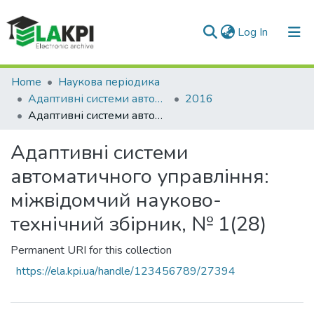
(current)
Log In
Communities & Collections
Home
Наукова періодика
Адаптивні системи автоматичного управління
2016
All of DSpace
Адаптивні системи автоматичного управління: міжвідомчий науково-технічний збірник, № 1(28)
Statistics
Адаптивні системи
автоматичного управління:
міжвідомчий науково-
технічний збірник, № 1(28)
Permanent URI for this collection
https://ela.kpi.ua/handle/123456789/27394