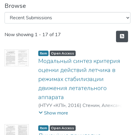
Browse
Recent Submissions
Now showing
1 - 17 of 17
Item
Open Access
Модальный синтез критерия
оценки действий летчика в
режимах стабилизации
движения летательного
аппарата
(
НТУУ «КПІ»
,
2016
)
Стенин, Александр
Африканович
;
Мелкумян, Екатерина
Show more
Юрьевна
;
Гуменный, Дмитрий
Александрович
;
Стенін, Олександр
Item
Open Access
Африканович
;
Мелкумян, Катерина