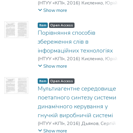
(
НТУУ «КПІ»
,
2016
)
Кисленко, Юрій
Іванович
;
Хіміч, Андрій Васильович
;
Show more
Kyslenko, Y. I.
;
Khimich, A. V.
;
Кисленко,
Юрий Иванович
;
Химич, Андрей
Item
Open Access
Васильевич
Порівняння способів
збереження слів в
інформаційних технологіях
(
НТУУ «КПІ»
,
2016
)
Кисленко, Юрій
Іванович
;
Сергеєв, Данило Сергійович
;
Show more
Kyslenko, Y. I.
;
Sergeiev, D. S.
;
Кисленко,
Юрий Иванович
;
Сергеев, Даниил
Item
Open Access
Сергеевич
Мультиагентне середовище
поетапного синтезу системи
динамічного керування у
гнучкій виробничій системі
(
НТУУ «КПІ»
,
2016
)
Дьяков, Сергій
Олександрович
;
Ямпольський, Леонід
Show more