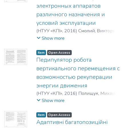
Африканович
;
Пасько, Віктор
электронных аппаратов
Петрович
;
Солдатова, Марія
различного назначения и
Олександрівна
;
Ткач, Михайло
условий эксплуатации
Мартинович
;
Stenin, A. A.
;
Pasko, V. P.
;
Soldatova, M. A.
;
Tkach, M. M.
(
НТУУ «КПІ»
,
2016
)
Смолий, Виктория
Николаевна
;
Смолій, Вікторія
Show more
Миколаївна
;
Smolij, V. N.
Item
Open Access
Педипулятор робота
вертикального перемещения с
возможностью рекуперации
энергии движения
(
НТУУ «КПІ»
,
2016
)
Полищук, Михаил
Николаевич
;
Поліщук, Михайло
Show more
Миколайович
;
Polyshchuk, M. N.
Item
Open Access
Адаптивні багатопозиційні