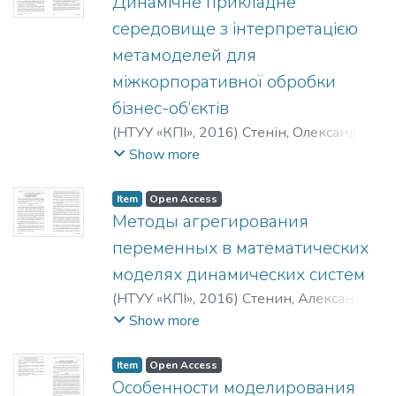
Динамічне прикладне
Юріївна
;
Гуменний, Дмитро
середовище з інтерпретацією
Олександрович
;
Stenin, A.
;
Melkumian, K.
;
метамоделей для
Gumennij, D.
міжкорпоративної обробки
бізнес-об’єктів
(
НТУУ «КПІ»
,
2016
)
Стенін, Олександр
Африканович
;
Тимошин, Юрій
Show more
Афанасійович
;
Шемседінов, Тимур
Гафарович
;
Stenin, A. A.
;
Timoshim, Y. A.
;
Item
Open Access
Shemsedinov, T. G.
;
Стенин, Александр
Методы агрегирования
Африканович
;
Тимошин, Юрий
переменных в математических
Афанасьевич
;
Шемсединов, Тимур
моделях динамических систем
Гафарович
(
НТУУ «КПІ»
,
2016
)
Стенин, Александр
Африканович
;
Пасько, Виктор
Show more
Петрович
;
Солдатова, Мария
Александровна
;
Ткач, Михаил
Item
Open Access
Мартынович
;
Стенін, Олександр
Особенности моделирования