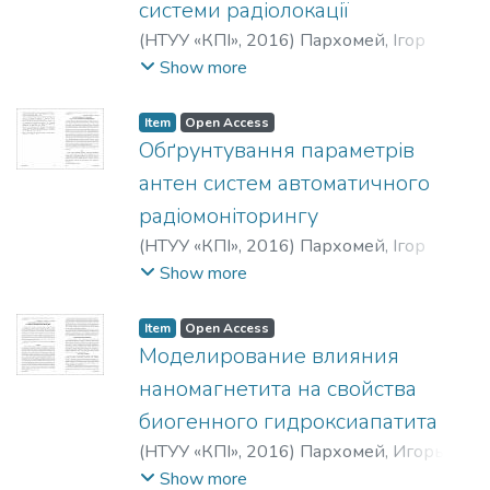
системи радіолокації
(
НТУУ «КПІ»
,
2016
)
Пархомей, Ігор
Ростиславович
;
Parkhomey, I. R.
;
Show more
Пархомей, Игорь Ростиславович
Item
Open Access
Обґрунтування параметрів
антен систем автоматичного
радіомоніторингу
(
НТУУ «КПІ»
,
2016
)
Пархомей, Ігор
Ростиславович
;
Цьопа, Наталія
Show more
Володимирівна
;
Батрак, Євгеній
Олександрович
;
Parkhomey, I. R.
;
Tsopa,
Item
Open Access
N. V.
;
Batrak, E. A.
;
Пархомей, Игорь
Моделирование влияния
Ростиславович
;
Цёпа, Наталья
наномагнетита на свойства
Владимировна
;
Батрак, Евгений
биогенного гидроксиапатита
Александрович
(
НТУУ «КПІ»
,
2016
)
Пархомей, Игорь
Ростиславович
;
Пархомей, Александр
Show more