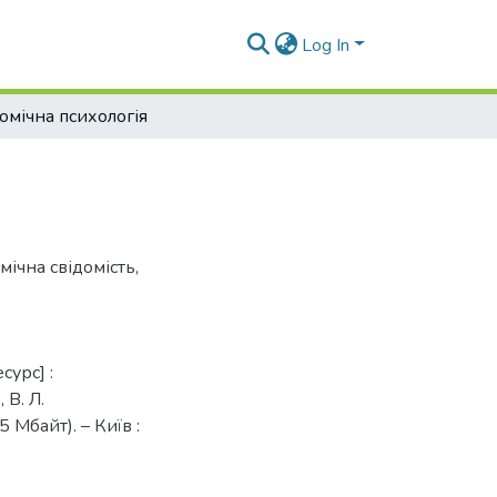
Log In
омічна психологія
мічна свідомість
,
сурс] :
 В. Л.
 Мбайт). – Київ :