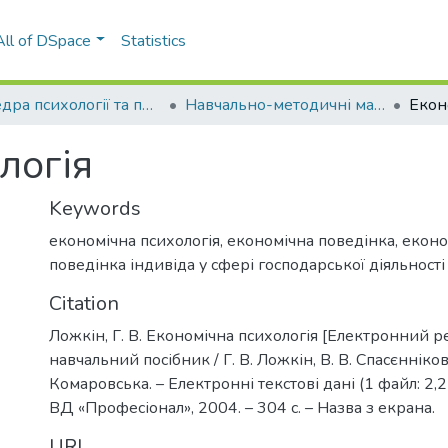
All of DSpace
Statistics
Кафедра психології та педагогіки (ПП)
Навчально-методичні матеріали (ПП)
Екон
логія
Keywords
економічна психологія
,
економічна поведінка
,
еконо
поведінка індивіда у сфері господарської діяльності
Citation
Ложкін, Г. В. Економічна психологія [Електронний ре
навчальний посібник / Г. В. Ложкін, В. В. Спасєнніков,
Комаровська. – Електронні текстові дані (1 файл: 2,25
ВД «Професіонал», 2004. – 304 с. – Назва з екрана.
URI