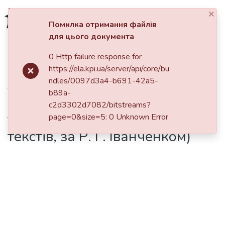
×
Увійти
Помилка отримання файлів
для цього документа
Фонди та зібрання
0 Http failure response for
Головна
https://ela.kpi.ua/server/api/core/bu
Пошук за критеріями
Зберігаючи красу наукового
ndles/0097d3a4-b691-42a5-
b89a-
Статистика
пошуку (алгоритм оцінювання
c2d3302d7082/bitstreams?
та редагування наукових
page=0&size=5: 0 Unknown Error
текстів, за Р. Г. Іванченком)