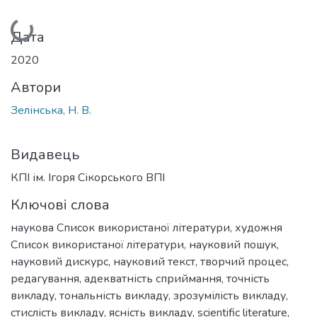
Вантажиться...
Дата
2020
Автори
Зелінська, Н. В.
Видавець
КПІ ім. Ігоря Сікорського ВПІ
Ключові слова
наукова Список використаної літератури
,
художня
Список використаної літератури
,
науковий пошук
,
науковий дискурс
,
науковий текст
,
творчий процес
,
редагування
,
адекватність сприймання
,
точність
викладу
,
тональність викладу
,
зрозумілість викладу
,
стислість викладу
,
ясність викладу
,
scientific literature
,