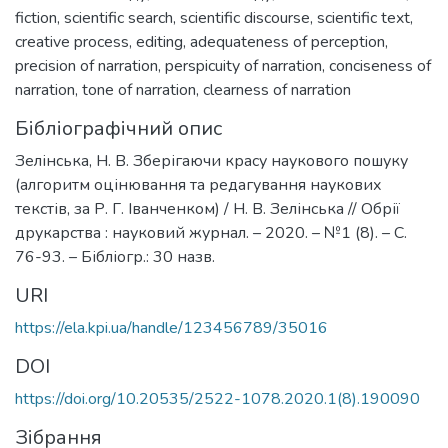
fiction
,
scientific search
,
scientific discourse
,
scientific text
,
creative process
,
editing
,
adequateness of perception
,
precision of narration
,
perspicuity of narration
,
conciseness of
narration
,
tone of narration
,
clearness of narration
Бібліографічний опис
Зелінська, Н. В. Зберігаючи красу наукового пошуку
(алгоритм оцінювання та редагування наукових
текстів, за Р. Г. Іванченком) / Н. В. Зелінська // Обрії
друкарства : науковий журнал. – 2020. – №1 (8). – С.
76-93. – Бібліогр.: 30 назв.
URI
https://ela.kpi.ua/handle/123456789/35016
DOI
https://doi.org/10.20535/2522-1078.2020.1(8).190090
Зібрання