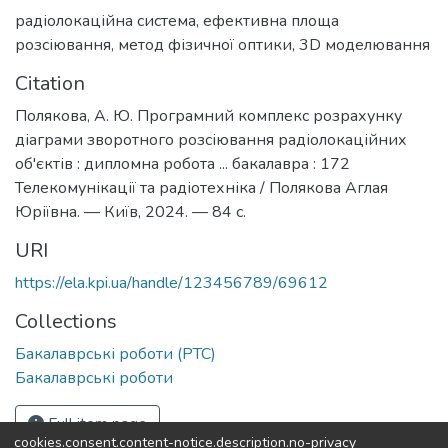
радіолокаційна система
,
ефективна площа
розсіювання
,
метод фізичної оптики
,
3D моделювання
Citation
Полякова, А. Ю. Програмний комплекс розрахунку
діаграми зворотного розсіювання радіолокаційних
об'єктів : дипломна робота ... бакалавра : 172
Телекомунікації та радіотехніка / Полякова Аглая
Юріївна. — Київ, 2024. — 84 с.
URI
https://ela.kpi.ua/handle/123456789/69612
Collections
Бакалаврські роботи (РТС)
Бакалаврські роботи
Full item page
cookies.consent.content-notice.description.no-privacy