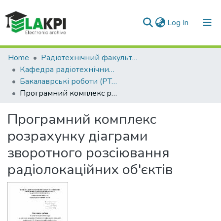
(current)
Log In
Communities & Collections
Home
Радіотехнічний факультет (РТФ)
Кафедра радіотехнічних систем (РТС)
All of DSpace
Бакалаврські роботи (РТС)
Програмний комплекс розрахунку діаграми зворотного розсіювання радіолокаційних об'єктів
Statistics
Програмний комплекс
розрахунку діаграми
зворотного розсіювання
радіолокаційних об'єктів