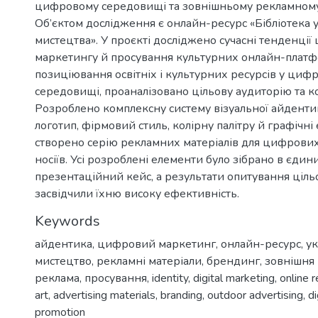
цифровому середовищі та зовнішньому рекламному
Об’єктом дослідження є онлайн-ресурс «Бібліотека 
мистецтва». У проєкті досліджено сучасні тенденці
маркетингу й просування культурних онлайн-платфо
позиціювання освітніх і культурних ресурсів у циф
середовищі, проаналізовано цільову аудиторію та к
Розроблено комплексну систему візуальної айденти
логотип, фірмовий стиль, колірну палітру й графічні
створено серію рекламних матеріалів для цифрових
носіїв. Усі розроблені елементи було зібрано в єдин
презентаційний кейс, а результати опитування цільо
засвідчили їхню високу ефективність.
Keywords
айдентика
,
цифровий маркетинг
,
онлайн-ресурс
,
ук
мистецтво
,
рекламні матеріали
,
брендинг
,
зовнішня
реклама
,
просування
,
identity
,
digital marketing
,
online 
art
,
advertising materials
,
branding
,
outdoor advertising
,
di
promotion