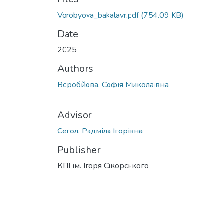
Vorobyova_bakalavr.pdf
(754.09 KB)
Date
2025
Authors
Воробйова, Софія Миколаївна
Advisor
Сегол, Радміла Ігорівна
Publisher
КПІ ім. Ігоря Сікорського