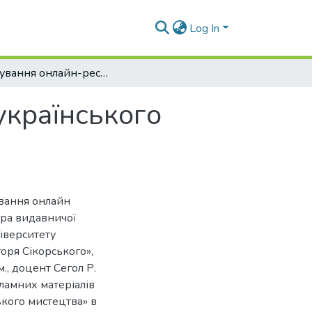
Log In
Просування онлайн-ресурсу «Бібліотека українського мистецтва»
українського
ування онлайн
дра видавничої
іверситету
горя Сікорського»,
м., доцент Сегол Р.
кламних матеріалів
ького мистецтва» в