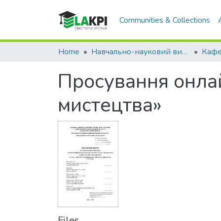
Communities & Collections
Home
Навчально-науковий видавничо-полiграфiчний інститут (НН ВПІ)
Просування онлай
мистецтва»
Files