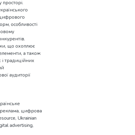
 просторі.
українського
ї цифрового
рм, особливості
ровому
онкурентів.
ки, що охоплює
 елементи, а також
 і традиційних
ий
вої аудиторії
раїнське
 реклама
,
цифрова
resource
,
Ukrainian
gital advertising
,