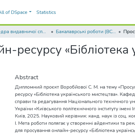
All of DSpace
Statistics
Кафедра видавничої справи та редагування (ВСР)
Бакалаврські роботи (ВСР)
н-ресурсу «Бібліотека 
Abstract
Дипломний проєкт Воробйової С. М. на тему «Прос
ресурсу «Бібліотека українського мистецтва». Кафе
справи та редагування Національного технічного ун
України «Київського політехнічного інституту імені І
Київ, 2025. Науковий керівник: канд. наук із соц. ко
І. Мета роботи полягає у створенні айдентики та ре
для просування онлайн-ресурсу «Бібліотека українс