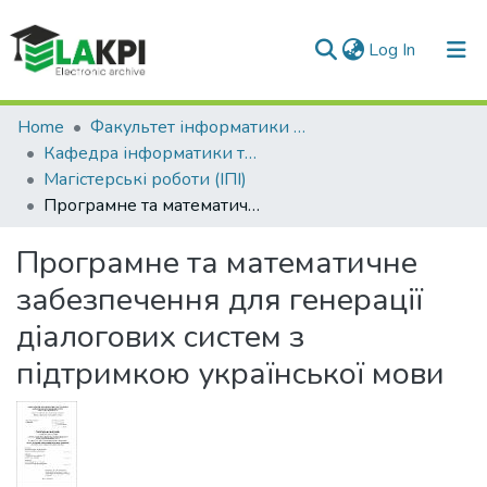
(current)
Log In
Communities & Collections
Home
Факультет інформатики та обчислювальної техніки (ФІОТ)
Кафедра інформатики та програмної інженерії (ІПІ)
All of DSpace
Магістерські роботи (ІПІ)
Програмне та математичне забезпечення для генерації діалогових систем з підтримкою української мови
Statistics
Програмне та математичне
забезпечення для генерації
діалогових систем з
підтримкою української мови