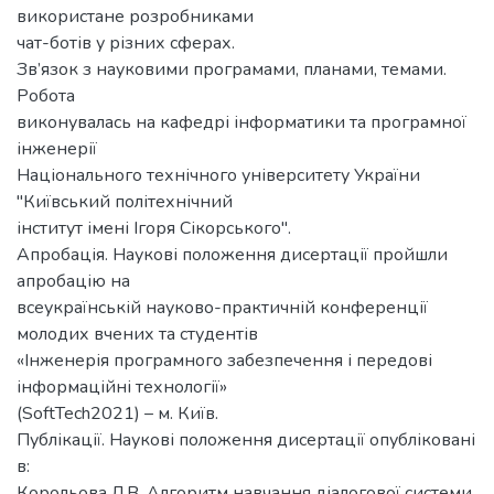
використане розробниками
чат-ботів у різних сферах.
Зв’язок з науковими програмами, планами, темами.
Робота
виконувалась на кафедрі інформатики та програмної
інженерії
Національного технічного університету України
"Київський політехнічний
інститут імені Ігоря Сікорського".
Апробація. Наукові положення дисертації пройшли
апробацію на
всеукраїнській науково-практичній конференції
молодих вчених та студентів
«Інженерія програмного забезпечення і передові
інформаційні технології»
(SoftTech2021) – м. Київ.
Публікації. Наукові положення дисертації опубліковані
в:
Корольова Л.В. Алгоритм навчання діалогової системи