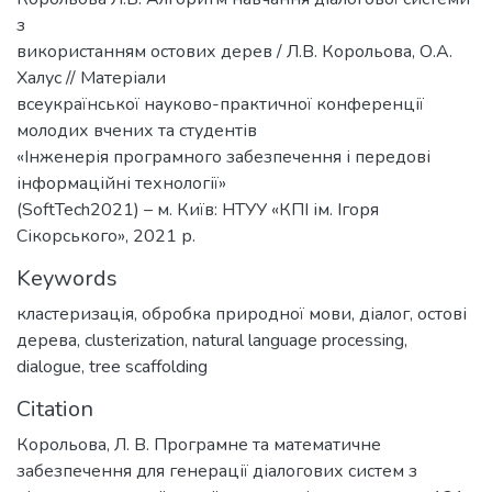
з
використанням остових дерев / Л.В. Корольова, О.А.
Халус // Матеріали
всеукраїнської науково-практичної конференції
молодих вчених та студентів
«Інженерія програмного забезпечення і передові
інформаційні технології»
(SoftTech2021) – м. Київ: НТУУ «КПІ ім. Ігоря
Сікорського», 2021 р.
Keywords
кластеризація
,
обробка природної мови
,
діалог
,
остові
дерева
,
clusterization
,
natural language processing
,
dialogue
,
tree scaffolding
Citation
Корольова, Л. В. Програмне та математичне
забезпечення для генерації діалогових систем з