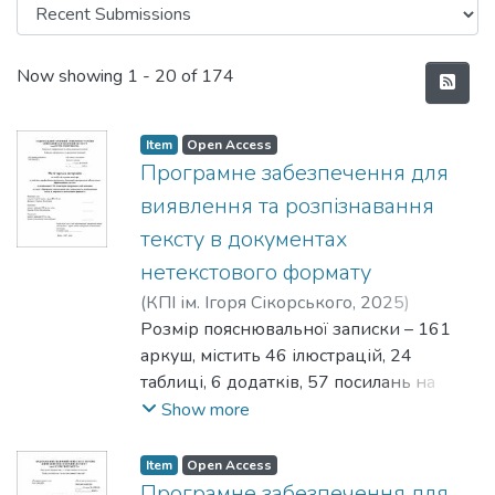
Recent Submissions
Now showing
1 - 20 of 174
Item
Open Access
Програмне забезпечення для
виявлення та розпізнавання
тексту в документах
нетекстового формату
(
КПІ ім. Ігоря Сікорського
,
2025
)
Дишкант, Лариса Леонідівна
Розмір пояснювальної записки – 161
;
Крамар,
Юлія Михайлівна
аркуш, містить 46 ілюстрацій, 24
таблиці, 6 додатків, 57 посилань на
джерела.
Show more
Актуальність теми. У роботі розглянуто
проблему зумовлена зростанням обсягів
Item
Open Access
цифрової інформації, зокрема
Програмне забезпечення для