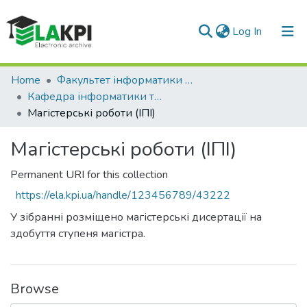
(current)
Log In
Communities & Collections
Home
Факультет інформатики та обчислювальної техніки (ФІОТ)
Кафедра інформатики та програмної інженерії (ІПІ)
All of DSpace
Магістерські роботи (ІПІ)
Statistics
Магістерські роботи (ІПІ)
Permanent URI for this collection
https://ela.kpi.ua/handle/123456789/43222
У зібранні розміщено магістерські дисертації на
здобуття ступеня магістра.
Browse