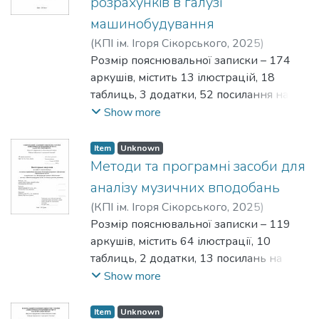
розрахунків в галузі
一 проаналізувати наявні рішення для
запитів у Java-екосистемі мають суттєві
машинного навчання, архітектурні
видимості сайту в пошукових системах.
машинобудування
визначення потрібних покращень
обмеження: жорстку прив'язку до
рішення програмних систем та підходи
Мета дослідження. Метою роботи є
точність виявлення та розпізнавання
конкретної інфраструктури (Eclipse
для удосконалення програмного
(
КПІ ім. Ігоря Сікорського
,
2025
)
розробка програмного засобу для
тексту в документах нетекстового
Jetty ProxyServlet), надмірну складність
забезпечення аналізу економічної
Кононов, Максим Анатолійович
Розмір пояснювальної записки – 174
;
інтелектуального аналізу SEO-
формату;
налаштування та залежність від
ефективності інвестиційних проєктів.
Лісовиченко, Олег Іванович
аркушів, містить 13 ілюстрацій, 18
параметрів вебресурсів та автоматичної
一 розробити метод з застосуванням
фреймворків (Netflix Zuul), обмежену
Для реалізації поставленої мети
таблиць, 3 додатки, 52 посилання на
генерації пріоритезованих
сучасних нейронних мереж для
функціональність базових
сформульовані наступні завдання:
джерела.
Show more
рекомендацій щодо їх оптимізації.
виявлення та розпізнавання тексту в
можливостей (Charon Spring Reverse
− Дослідження теоретичних основ
Актуальність теми. Підприємства дуже
Об’єкт дослідження: процес
документах не текстового формату;
Proxy). Виявлено потребу в розробці
аналізу економічної ефективності
часто стикаються з багатьма
Item
Unknown
комплексної SEO-оптимізації
一 розробити програмне рішення;
адаптивної бібліотеки, яка поєднує
інвестиційних проєктів.
обчислювальними задачами, природа
Методи та програмні засоби для
вебресурсів на основі технічних та
一 дослідити та оцінити ефективність
гнучкість архітектури з простотою
− Аналіз сучасних підходів і методів
яких багатогранна й різноманітна.
контентних SEO-показників.
аналізу музичних вподобань
запропонованого рішення.
використання та забезпечує
машинного навчання для
Існуючі програмні продукти є або
Предмет дослідження: методи, моделі
(
КПІ ім. Ігоря Сікорського
,
2025
)
Наукова новизна результатів
незалежність від конкретних
прогнозування економічних
досить вимогливими до апаратних
та алгоритми інтелектуального аналізу
Тюменцев, Іван Олегович
Розмір пояснювальної записки – 119
;
Лісовиченко,
магістерської дисертації полягає в тому,
реалізацій HTTP-клієнтів.
показників.
ресурсів комп'ютера, або вони
SEO-показників вебресурсів і
Олег Іванович
аркушів, містить 64 ілюстрації, 10
що запропоновано узагальнену модель
Мета дослідження. Основною метою
− Визначення ключових параметрів, що
потребують навчання персоналу і
формування автоматизованих
таблиць, 2 додатки, 13 посилань на
програмної системи OCR, яка описує
дослідження є вдосконалення процесу
впливають на доцільність
мають надмірну функціональність, або
рекомендацій щодо їх оптимізації.
джерела.
Show more
повний цикл обробки зображення, від
інтеграції прикладних програм із
інвестиційних проєктів.
їх недостатньо для вирішення багатьох
Для реалізації поставленої мети
Актуальність теми. У роботі розглянуто
попередньої підготовки до
шлюзом API (API Gateway) шляхом
− Розробка архітектури програмного
специфічних задач в машинобудуванні.
сформульовані наступні завдання:
проблему аналізу музичних уподобань
Item
Unknown
післяобробки результату, та адаптована
створення легковісної бібліотеки, яка
забезпечення для аналізу інвестицій.
Стандартних можливостей мов