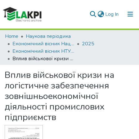
(current)
Log In
Communities & Collections
Home
Наукова періодика
Економічний вісник Національного технічного університету України «Київський політехнічний інститут»
2025
All of DSpace
Економічний вісник НТУУ «КПІ»: збірник наукових праць, № 35
Вплив військової кризи на логістичне забезпечення зовнішньоекономічної діяльності промислових підприємств
Statistics
Вплив військової кризи на
логістичне забезпечення
зовнішньоекономічної
діяльності промислових
підприємств