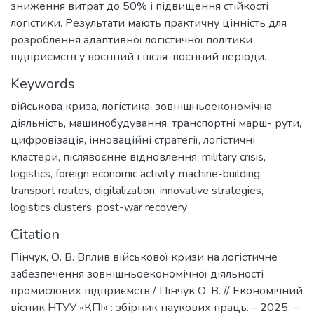
зниження витрат до 50% і підвищення стійкості
логістики. Результати мають практичну цінність для
розроблення адаптивної логістичної політики
підприємств у воєнний і після-воєнний періоди.
Keywords
військова криза
,
логістика
,
зовнішньоекономічна
діяльність
,
машинобудування
,
транспортні марш- рути
,
цифровізація
,
інноваційні стратегії
,
логістичні
кластери
,
післявоєнне відновлення
,
military crisis
,
logistics
,
foreign economic activity
,
machine-building
,
transport routes
,
digitalization
,
innovative strategies
,
logistics clusters
,
post-war recovery
Citation
Пінчук, О. В. Вплив військової кризи на логістичне
забезпечення зовнішньоекономічної діяльності
промислових підприємств / Пінчук О. В. // Економічний
вісник НТУУ «КПІ» : збірник наукових праць. – 2025. –