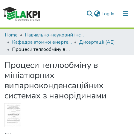
(current)
Log In
Communities & Collections
Home
Навчально-науковий інститут атомної та теплової енергетики (НН ІАТЕ)
Кафедра атомної енергетики (АЕ)
Дисертації (АЕ)
All of DSpace
Процеси теплообміну в мініатюрних випарноконденсаційних системах з нанорідинами
Statistics
Процеси теплообміну в
мініатюрних
випарноконденсаційних
системах з нанорідинами