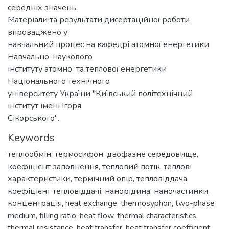
Keywords
теплообмін
,
термосифон
,
двофазне середовище
,
коефіцієнт заповнення
,
тепловий потік
,
теплові
характеристики
,
термічний опір
,
тепловіддача
,
коефіцієнт тепловіддачі
,
нанорідина
,
наночастинки
,
концентрація
,
heat exchange
,
thermosyphon
,
two-phase
medium
,
filling ratio
,
heat flow
,
thermal characteristics
,
thermal resistance
,
heat transfer
,
heat transfer coefficient
,