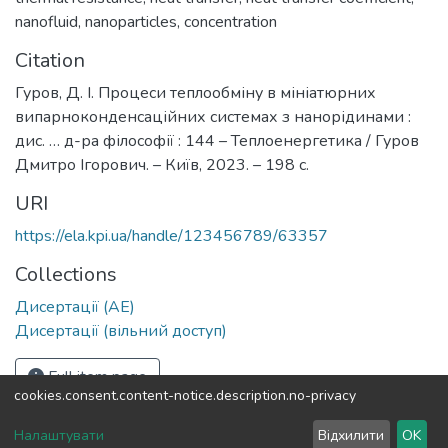
nanofluid
,
nanoparticles
,
concentration
Citation
Гуров, Д. І. Процеси теплообміну в мініатюрних
випарноконденсаційних системах з нанорідинами :
дис. … д-ра філософії : 144 – Теплоенергетика / Гуров
Дмитро Ігорович. – Київ, 2023. – 198 с.
URI
https://ela.kpi.ua/handle/123456789/63357
Collections
Дисертації (АЕ)
Дисертації (вільний доступ)
Full item page
cookies.consent.content-notice.description.no-privacy
DSpace software
copyright © 2002-2026
LYRASIS
Налаштувати
Відхилити
OK