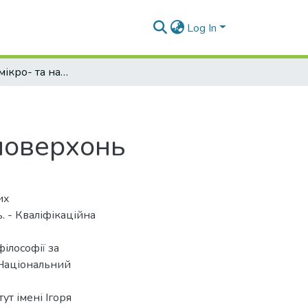
Log In
Одержання мікро- та нанотекстурованих водовідштовхуючих органомінеральних поверхонь
поверхонь
кут змочування. Було вперше описана послідовність руйнування при комплексній дії УФ випромінювання та потоку води для текстурованих нанота мікрочастинками наповнювачів поверхонь у полімерних композиціях, де першим зазнає впливу полімер, що призводить до утворення полярних груп на поверхні, далі відбувається руйнування органічного мод